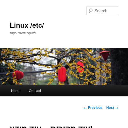
Skip
to
Sear
primary
content
Linux /etc/
לינוקס ושאר ירקות
Main
Home
Contact
menu
Post
←
Previous
Next
→
navigation