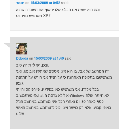
said:
15/03/2009 at 0:52
on
תומר
ומה הוא יעשה אם הבלוג שלו יחשוף את העובדה שהוא
משתמש בווינדוס XP?
Ddorda
on
15/03/2009 at 1:40
said:
ובכן, יש לי תירוץ טוב.
זה המחשב של אבי, בו הוא אינו מסכים שאתקין אובונטו. ואני
משתמשבו בתקופה האחרונה כי על הנייד אני חורש על התקנת
ג’נטו.
בכל מקרה, אני משתמש כאן בפידג’ין, פיירפוקס והייתי
משתמש ב-Xchat אילולא גרסת ה-Windows לא הייתה עולה
כסף לאחר 30 יום (אחרי הכל איני משתמש במחשב הנ”ל
באופן קבוע, אלא רק כאשר איני יכול להשתמש במחשב האישי
שלי.)