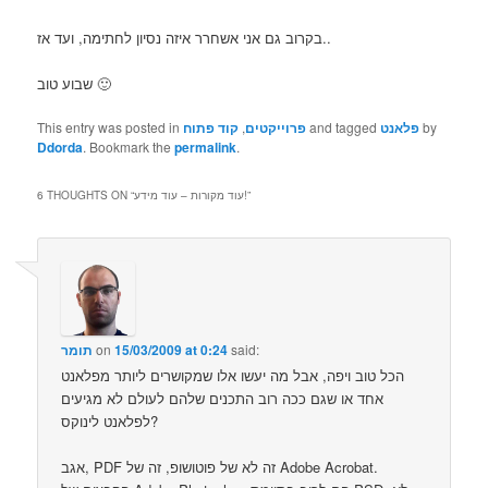
בקרוב גם אני אשחרר איזה נסיון לחתימה, ועד אז..
שבוע טוב 🙂
by
פלאנט
and tagged
פרוייקטים
,
קוד פתוח
This entry was posted in
Ddorda
. Bookmark the
permalink
.
”
עוד מקורות – עוד מידע!
6 THOUGHTS ON “
said:
15/03/2009 at 0:24
on
תומר
הכל טוב ויפה, אבל מה יעשו אלו שמקושרים ליותר מפלאנט
אחד או שגם ככה רוב התכנים שלהם לעולם לא מגיעים
לפלאנט לינוקס?
אגב, PDF זה לא של פוטושופ, זה של Adobe Acrobat.