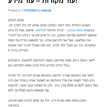
עוד מקורות – עוד מידע!
Posted on
17/03/2009
by
Ddorda
שלום לכולם,
השבוע העליתי בפני ליאור (קפלן) הצעה שהוא לא יכול לסרב לה,
בעקבות
פוסט שכתב
– יצירת חתימה ל
פלאנט
, שתשב אצל כל בלוג
שרשום לפלאנט (שירצה כמובן), וכך כל אדם שיבקר בבלוג יוכל להכיר
את הפלאנט, ואולי אף להרשם אליה, וכך למעשה נגדיל את כמות
המקורות, וכך גם נקבל יותר מידע. חוץ מזה שנוכל להכיר יותר אנשים
פעילים בדרך זו.
ליאור העלה רעיון, שאני אפרסם בקשה לחתימות לפלאנט, והקוראים
בעלי הידע הנדרש יוכלו להכין משהו ולפרסם כאן.
ליאור ואני הסכמנו שצריך חתימה בפורמט שניתן לעריכה, כדי שיהיה
ניתן תמיד לשנות את גודל החתימה או לשפצר אותה בעתיד אם יהיה
צורך בכך, ולכן יש לשלוח קבצי מקור, לדוגמת SVG או XCF (של גימפ),
אך ללא PSD של פוטושופ ודומיו.
כמובן שלמי שאין זמן או ידע, יוכל גם סתם להציע מוטו שיכתב
בחתימה.