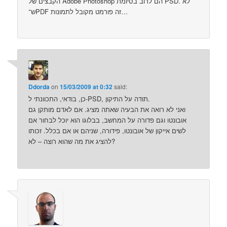
הקבצים של Adobe Photoshop הם לרוב בסיומת PSD. לא
ש־PDF זה פורמט מקובל לתמונות…
Ddorda
on
15/03/2009 at 0:32
said:
כן, בודאי, התכוונתי ל-PSD, תודה על התיקון.
ואני לא רואה את הבעיה שאתה מציג. אם לאדם מותקן גם
אובונטו וגם פדורה על המחשב, בבלוגו הוא יוכל לבחור אם
לשים אייקון של אובונטו, פידורה, שניהם או אם בכלל. זכותו
להציג את מה שהוא רוצה – לא?