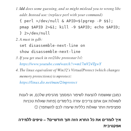
ldd
does some guessing, and so might mislead you to wrong libc
addr. Instead use: (replace perl with your command)
{ perl >/dev/null & APID=$(pgrep -P $$);
pmap $APID 2>&1; kill -9 $APID; echo $APID;
} 2>/dev/null
A must in gdb:
set disassemble-next-line on
show disassemble-next-line
If you get stuck in ret2libc protostar lvl:
https://www.youtube.com/watch?v=m17mV24TgwY
The linux equivalent of Win32’s VirtualProtect (which changes
memory protections) is mprotect:
https://linux.die.net/man/2/mprotect
כמובן שאשמח להצעות לשיפור המסמך מהניסיון שלכם, או לענות
לשאלות אם אתם צריכים עזרה בלימודים (פחות שאלות טכניות
ספציפיות ויותר שאלות כלליות שיעזרו לכם להשתפר) 🙂
איך לומדים את כל החרא הזה תוך חודשיים? – טיפים ללמידה
אפקטיבית