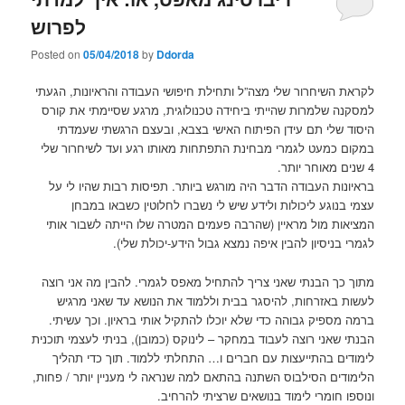
לפרוש
Posted on
05/04/2018
by
Ddorda
לקראת השיחרור שלי מצה”ל ותחילת חיפושי העבודה והראיונות, הגעתי
למסקנה שלמרות שהייתי ביחידה טכנולוגית, מרגע שסיימתי את קורס
היסוד שלי תם עידן הפיתוח האישי בצבא, ובעצם הרגשתי שעמדתי
במקום כמעט לגמרי מבחינת התפתחות מאותו רגע ועד לשיחרור שלי
4 שנים מאוחר יותר.
בראיונות העבודה הדבר היה מורגש ביותר. תפיסות רבות שהיו לי על
עצמי בנוגע ליכולות ולידע שיש לי נשברו לחלוטין כשבאו במבחן
המציאות מול מראיין (שהרבה פעמים המטרה שלו הייתה לשבור אותי
לגמרי בניסיון להבין איפה נמצא גבול הידע-יכולת שלי).
מתוך כך הבנתי שאני צריך להתחיל מאפס לגמרי. להבין מה אני רוצה
לעשות באזרחות, להיסגר בבית וללמוד את הנושא עד שאני מרגיש
ברמה מספיק גבוהה כדי שלא יוכלו להתקיל אותי בראיון. וכך עשיתי.
הבנתי שאני רוצה לעבוד במחקר – לינוקס (כמובן), בניתי לעצמי תוכנית
לימודים בהתייעצות עם חברים ו… התחלתי ללמוד. תוך כדי תהליך
הלימודים הסילבוס השתנה בהתאם למה שנראה לי מעניין יותר / פחות,
ונוספו חומרי לימוד בנושאים שרציתי להרחיב.