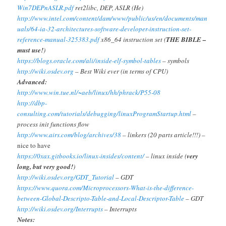
Win7DEPnASLR.pdf
ret2libc, DEP, ASLR (He)
http://www.intel.com/content/dam/www/public/us/en/documents/man
uals/64-ia-32-architectures-software-developer-instruction-set-
reference-manual-325383.pdf
x86_64 instruction set (
THE BIBLE –
must use!
)
https://blogs.oracle.com/ali/inside-elf-symbol-tables
– symbols
http://wiki.osdev.org
– Best Wiki ever (in terms of CPU)
Advanced:
http://www.win.tue.nl/~aeb/linux/hh/phrack/P55-08
http://dbp-
consulting.com/tutorials/debugging/linuxProgramStartup.html
–
process init functions flow
http://www.airs.com/blog/archives/38
– linkers (20 parts article!!!) –
nice to have
https://0xax.gitbooks.io/linux-insides/content/
– linux inside (
very
long, but very good!
)
http://wiki.osdev.org/GDT_Tutorial
– GDT
https://www.quora.com/Microprocessors-What-is-the-difference-
between-Global-Descripto-Table-and-Local-Descriptor-Table
– GDT
http://wiki.osdev.org/Interrupts
– Interrupts
Notes: