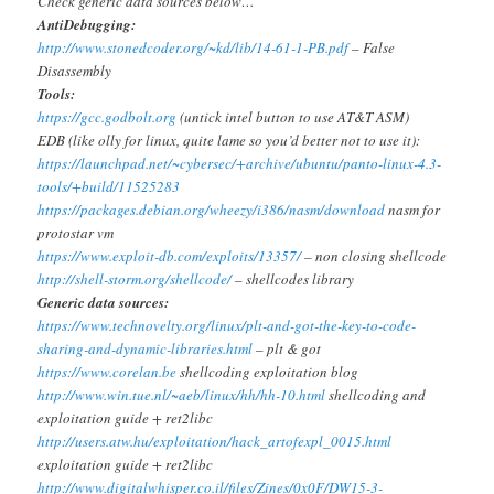
Check generic data sources below…
AntiDebugging:
http://www.stonedcoder.org/~kd/lib/14-61-1-PB.pdf
– False
Disassembly
Tools:
https://gcc.godbolt.org
(untick intel button to use AT&T ASM)
EDB (like olly for linux, quite lame so you’d better not to use it):
https://launchpad.net/~cybersec/+archive/ubuntu/panto-linux-4.3-
tools/+build/11525283
https://packages.debian.org/wheezy/i386/nasm/download
nasm for
protostar vm
https://www.exploit-db.com/exploits/13357/
– non closing shellcode
http://shell-storm.org/shellcode/
– shellcodes library
Generic data sources:
https://www.technovelty.org/linux/plt-and-got-the-key-to-code-
sharing-and-dynamic-libraries.html
– plt & got
https://www.corelan.be
shellcoding exploitation blog
http://www.win.tue.nl/~aeb/linux/hh/hh-10.html
shellcoding and
exploitation guide + ret2libc
http://users.atw.hu/exploitation/hack_artofexpl_0015.html
exploitation guide + ret2libc
http://www.digitalwhisper.co.il/files/Zines/0x0F/DW15-3-