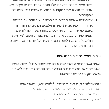
מאוד מעניין אתכם תתעכבו עליו ותבינו לפרטי פרטים איך הנושא
עובד, כל
תנצלו את הסקרנות הטבעית שלכם
ככלי ללימודים
אפקטיביים.
צ’אלנג’ים
– אתם לומדים מול עצמכם. איך תדעו אם הבנתם
את החומר כמו שצריך? כאן הצ’אלנג’ים נכנסים לתמונה. זה
בעצם סוג של מבחן מעשי (כיפי במיוחד) שעוזר לנו לוודא מול
עצמנו שאנחנו מבינים את החומר כמו שצריך. חשוב לציין שאת
הצ’אלנג’ים מומלץ לעשות בסוף תהליך הלימודים התאורתיים, כי
הם דורשים
הרבה
זמן.
טיפים ליוצאי יחידות טכנולוגיות
כשאני השתחררתי קיבלתי קצת טיפים שבדיעבד עזרו לי מאוד. עכשיו
כשנה אחרי אני מרגיש שיש לי הרבה טיפים נוספים שאני יכול להעביר
הלאה. מקווה שזה יעזור למישהו…
“התואיל להגיד לי, בבקשה, באיזו דרך עלי ללכת מכאן?” שאלה אליס
“זה תלוי במידה רבה לאן את רוצה להגיע.” – אמר החתול
“לא אכפת לי כל כך לאן. – ” אמרה אליס
“אם כך, לא משנה באיזו דרך תלכי.” אמר החתול.