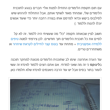
עם תום תקופת הלימודים התחילו לפנות אליי חברים בנוגע לתוכנית
הלימודים שלי, שמחתי מאוד לשתף אותם, אבל התחלתי להרגיש שיש
לסילבוס ביקוש וכדאי לפרסם אותו בצורה רחבה יותר כדי שעוד אנשים
יוכלו להנות וללמוד :)‏
חשוב לציין שבאותה תקופה *כל* מה שעשיתי היה ללמוד. זה לא קל
לסיים את כל תוכנית הלימודים תוך חודשיים. לכן צירפתי למטה
טיפים
ללמידה אפקטיבית
+ מתחת עוד
בונוס קצר לחיילים לקראת שיחרור
או
משתחררים טריים.
עוד הערה אחרונה: שימו לב שתוכנית הלימודים מכוונת למחקר תוכנה
ב
לינוקס
כי זה מה שאני למדתי. אם אתם רוצים ללמוד לווינדוז זה עשוי
לעזור בתור בסיס אבל יש עוד הרבה ניואנסים לווינדוז שלא תלמדו כאן.