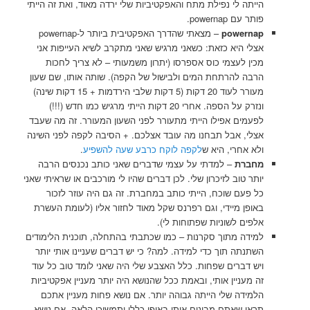
הייתה לי נפילת מתח והאפקטיביות שלי ירדה מאוד, ואת זה הייתי
פותר עם powernap.
– מצאתי שהדרך האפקטיבית ביותר ל-powernap
powernap
אצלי היא כזאת: כשאני מרגיש שאני מתקרב לשיא העייפות אני
מכין לעצמי כוס אספרסו (יתרון משמעותי – לא צריך לחכות
הרבה להרתחת המים ולבישול של הקפה). שותה אותו, שם שעון
מעורר לעוד 20 דקות (5 דקות שלבי הירדמות + 15 דקות שינה)
ונזרק על הספה. אחרי 20 דקות הייתי מרגיש כמו חדש (!!!)
לפעמים אפילו הייתי מתעורר לפני השעון המעורר. זה מה שעבד
אצלי, אבל תבחנו מה עובד אצלכם. + הסיבה לקפה לפני השינה
.
לקפה לוקח כרבע שעה להשפיע
ולא אחרי, היא ש
מחברת
– למדתי על עצמי שדברים שאני כותב נכנסים הרבה
יותר טוב לזיכרון שלי. לכן דברים שהיו לי מורכבים או שראיתי שאני
כל פעם שוכח, הייתי כותב במחברת. זה גם היה עוזר לזכור
באופן מיידי, וגם רפרנס שקל מאוד לחזור אליו (לעומת העשרת
אלפים לשוניות שפתוחות לי).
למידה מתוך סקרנות – כמו שכתבתי בהתחלה, תוכנית הלימודים
השתנתה תוך כדי למידה. למה? כי יש דברים שעניינו אותי יותר
ויש דברים שפחות. כלל האצבע שלי היה שאני לומד טוב כל עוד
זה מעניין אותי, ובאמת ככל שהנושא היה יותר מעניין אפקטיביות
הלמידה שלי הייתה גבוהה יותר. אם נושא פחות מעניין אתכם
תראו שאתם מבינים אותו באופן כללי ותמשיכו הלאה. אם נושא