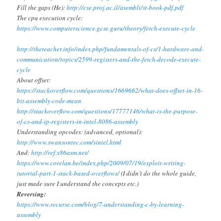
Fill the gaps (He):
http://cse.proj.ac.il/asembli/st-book-pdf.pdf
The cpu execution cycle:
https://www.computerscience.gcse.guru/theory/fetch-execute-cycle
http://theteacher.info/index.php/fundamentals-of-cs/1-hardware-and-
communication/topics/2599-registers-and-the-fetch-decode-execute-
cycle
About offset:
https://stackoverflow.com/questions/1669662/what-does-offset-in-16-
bit-assembly-code-mean
http://stackoverflow.com/questions/17777146/what-is-the-purpose-
of-cs-and-ip-registers-in-intel-8086-assembly
Understanding opcodes: (advanced, optional):
http://www.swansontec.com/sintel.html
And:
http://ref.x86asm.net/
https://www.corelan.be/index.php/2009/07/19/exploit-writing-
tutorial-part-1-stack-based-overflows/
(I didn’t do the whole guide,
just made sure I understand the concepts etc.)
Reversing:
https://www.recurse.com/blog/7-understanding-c-by-learning-
assembly