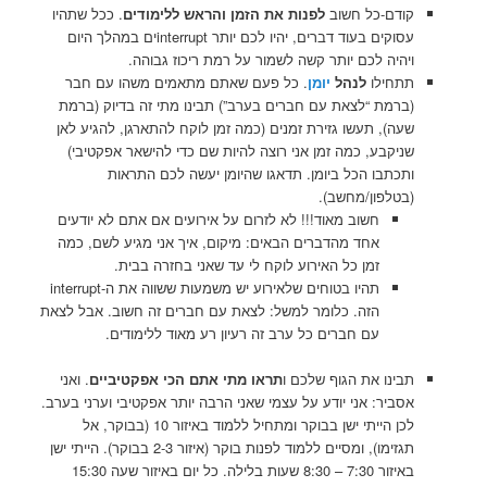
קודם-כל חשוב
לפנות את הזמן והראש ללימודים
. ככל שתהיו
עסוקים בעוד דברים, יהיו לכם יותר interruptים במהלך היום
ויהיה לכם יותר קשה לשמור על רמת ריכוז גבוהה.
תתחילו
לנהל
יומן
. כל פעם שאתם מתאמים משהו עם חבר
(ברמת “לצאת עם חברים בערב”) תבינו מתי זה בדיוק (ברמת
שעה), תעשו גזירת זמנים (כמה זמן לוקח להתארגן, להגיע לאן
שניקבע, כמה זמן אני רוצה להיות שם כדי להישאר אפקטיבי)
ותכתבו הכל ביומן. תדאגו שהיומן יעשה לכם התראות
(בטלפון/מחשב).
חשוב מאוד!!! לא לזרום על אירועים אם אתם לא יודעים
אחד מהדברים הבאים: מיקום, איך אני מגיע לשם, כמה
זמן כל האירוע לוקח לי עד שאני בחזרה בבית.
תהיו בטוחים שלאירוע יש משמעות ששווה את ה-interrupt
הזה. כלומר למשל: לצאת עם חברים זה חשוב. אבל לצאת
עם חברים כל ערב זה רעיון רע מאוד ללימודים.
תבינו את הגוף שלכם ו
תראו מתי אתם הכי אפקטיביים
. ואני
אסביר: אני יודע על עצמי שאני הרבה יותר אפקטיבי וערני בערב.
לכן הייתי ישן בבוקר ומתחיל ללמוד באיזור 10 (בבוקר, אל
תגזימו), ומסיים ללמוד לפנות בוקר (איזור 2-3 בבוקר). הייתי ישן
באיזור 7:30 – 8:30 שעות בלילה. כל יום באיזור שעה 15:30