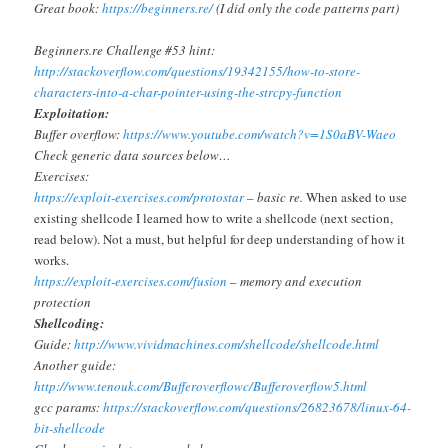
Great book:
https://beginners.re/
(I did only the code patterns part)
Beginners.re Challenge #53 hint:
http://stackoverflow.com/questions/19342155/how-to-store-
characters-into-a-char-pointer-using-the-strcpy-function
Exploitation:
Buffer overflow:
https://www.youtube.com/watch?v=1S0aBV-Waeo
Check generic data sources below…
Exercises:
https://exploit-exercises.com/protostar
– basic re.
When asked to use
existing shellcode I learned how to write a shellcode (next section,
read below). Not a must, but helpful for deep understanding of how it
works.
https://exploit-exercises.com/fusion
– memory and execution
protection
Shellcoding:
Guide:
http://www.vividmachines.com/shellcode/shellcode.html
Another guide:
http://www.tenouk.com/Bufferoverflowc/Bufferoverflow5.html
gcc params:
https://stackoverflow.com/questions/26823678/linux-64-
bit-shellcode