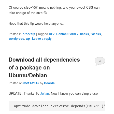
Of course size=”00″ means nothing, and your sweet CSS can
take charge of the size 🙂
Hope that this tip would help anyone…
Posted in
קוד פתוח
|
Tagged
CF7
,
Contact Form 7
,
hacks
,
tweaks
,
wordpress
,
wp
|
Leave a reply
Download all dependencies
4
of a package on
Ubuntu/Debian
Posted on
05/11/2015
by
Ddorda
UPDATE: Thanks To
Julian
, Now I know you can simply use
aptitude download ‘?reverse-depends(PKGNAME)’