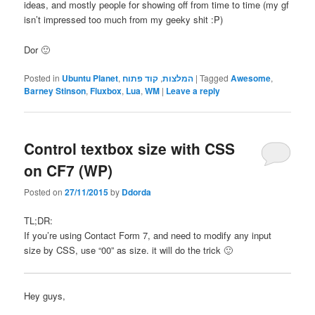
ideas, and mostly people for showing off from time to time (my gf
isn’t impressed too much from my geeky shit :P)
Dor 🙂
Posted in
Ubuntu Planet
,
קוד פתוח
,
המלצות
|
Tagged
Awesome
,
Barney Stinson
,
Fluxbox
,
Lua
,
WM
|
Leave a reply
Control textbox size with CSS
on CF7 (WP)
Posted on
27/11/2015
by
Ddorda
TL;DR:
If you’re using Contact Form 7, and need to modify any input
size by CSS, use “00” as size. it will do the trick 🙂
Hey guys,