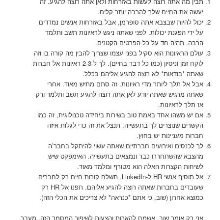
תבין מה אתה רוצה לעשות באזרחות ולאן אתה רוצה להגיע. זה
יעשה את החיים שלך להרבה יותר קלים.
יכול להיות שבצבא אתה סופרמן, אבל באזרחות אנשים נמדדים
על ידי הפגנת יכולות. לפני שאתה ניגש לראיונות תשב ותלמד
הרבה. תהיה חד על כל הפרטים הקטנים.
עולם הראיונות הוא סקיל בפני עצמו שצריך להבין מה קורה בו וזה
לוקח זמן וניסיון (כמו כל דבר בחיים). לך ל-2-3 ראיונות אל חברות
שאתה *בודאות* לא רוצה להגיע אליהם בכלל.
אבל אל תלך ליותר מדי ראיונות. זה סתם מתיש מאוד. אחרי
שאתה מרגיש שאתה יודע לאן אתה רוצה להגיע תשב ותלמד ורק
אז תלך לראיונות.
אם יש משהו אחד באמת טוב בשירות ביחידה טכנולוגית, זה כמו
הקשרים שנוצרים לך בתעשייה. תנצל את זה כדי לגלות איזה
חברות מעניינות יש בחוץ.
לך לכנסים ואירועים חברתיים שאתה עשוי להיתקל בחבר’ה
מהצבא שהשתחררו כבר ונמצאים בתעשייה. האימפקט שיש
לשיחות הקצרות האלה הוא מטורף ומלמד מאוד.
אל תוסיף אנשי HR ל-LinkedIn, תשלח קורות חיים רק לחברים
שעובדים בחברות שאתה רוצה להגיע אליהם. תפנו אל HR רק
כמוצא אחרון (שוב, כי אתם *כנראה* לא צריכים את הכלי הזה).
אני רק אומר שוב, אשמח להארות והצעות לשיפור המסמך הזה. מעבר