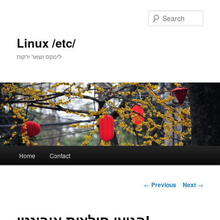
Skip
to
Sear
primary
content
Linux /etc/
לינוקס ושאר ירקות
Main
Home
Contact
menu
Post
←
Previous
Next
→
navigation