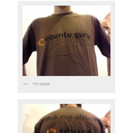
"אובונטו גורו"