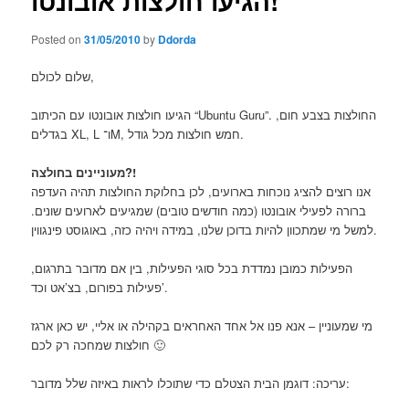
הגיעו חולצות אובונטו!
Posted on
31/05/2010
by
Ddorda
שלום לכולם,
הגיעו חולצות אובונטו עם הכיתוב “Ubuntu Guru”. החולצות בצבע חום,
בגדלים XL, L ו־M, חמש חולצות מכל גודל.
מעוניינים בחולצה?!
אנו רוצים להציג נוכחות בארועים, לכן בחלוקת החולצות תהיה העדפה
ברורה לפעילי אובונטו (כמה חודשים טובים) שמגיעים לארועים שונים.
למשל מי שמתכוון להיות בדוכן שלנו, במידה ויהיה כזה, באוגוסט פינגווין.
הפעילות כמובן נמדדת בכל סוגי הפעילות, בין אם מדובר בתרגום,
פעילות בפורום, בצ’אט וכד’.
מי שמעוניין – אנא פנו אל אחד האחראים בקהילה או אליי, יש כאן ארגז
חולצות שמחכה רק לכם 🙂
עריכה: דוגמן הבית הצטלם כדי שתוכלו לראות באיזה שלל מדובר: