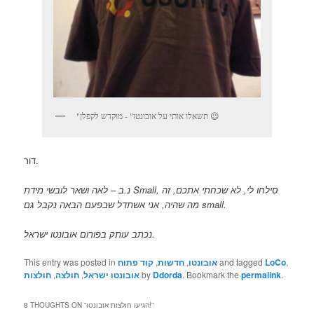
"תשאלו אותי על אובונטו" - מוקדש לקפלן 😉
דור.
נ.ב – לאה ושאר לובשי מידת Small, סילחו לי, לא שכחתי אתכם, זה
מה שהיה, אני אשתדל שבפעם הבאה נקבל גם small.
נכתב עותק בפורום אובונטו ישראל.
,
LoCo
and tagged
אובונטו
,
חדשות
,
קוד פתוח
This entry was posted in
.
permalink
. Bookmark the
Ddorda
by
אובונטו ישראל
,
חולצה
,
חולצות
”
הגיעו חולצות אובונטו!
8 THOUGHTS ON “