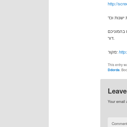
http://scr
דור.
מקור:
http
This entry w
Ddorda
. Bo
Leave
Your email 
Commen