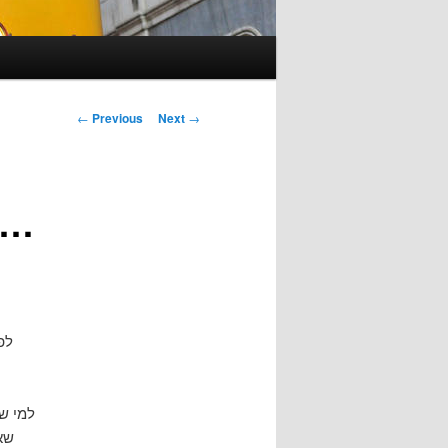
Post
←
Previous
Next
→
navigation
עוד דרך לתרום לתכנה החופשי…
לפ
למי ש
שא