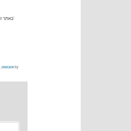
באתר זה תוכלו להעלות תצלומי מסך חדשים לתכנות שעוד אין להן, לעדכן תמונות ישנות וכד’
,
אובונטו
by