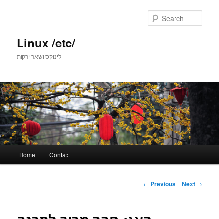
Skip
to
Sear
primary
content
Linux /etc/
לינוקס ושאר ירקות
Main
Home
Contact
menu
Post
←
Previous
Next
→
navigation