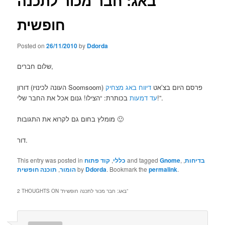
באג: חבר מכור לתכנה
חופשית
Posted on
26/11/2010
by
Ddorda
שלום חברים,
דורון (העונה לכינויו Soomsoom) פרסם היום בצ’אט
דיווח באג מצחיק
בכותרת: “הצילו! גנום אכל את החבר שלי!”.
עד דמעות
מומלץ בחום גם לקרוא את התגובות 🙂
דור.
This entry was posted in
קוד פתוח
,
כללי
and tagged
Gnome
,
,
בדיחות
תוכנה חופשית
,
הומור
by
Ddorda
. Bookmark the
permalink
.
2 THOUGHTS ON “
באג: חבר מכור לתכנה חופשית
”