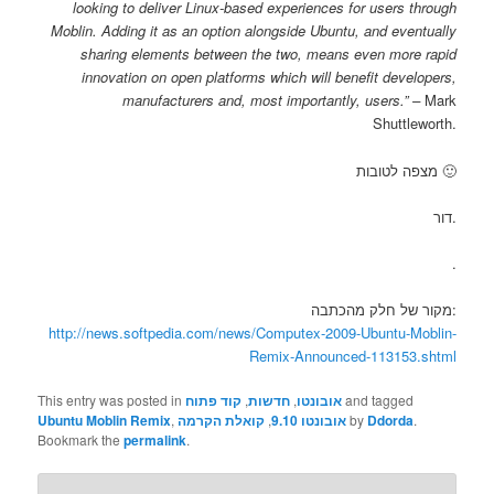
looking to deliver Linux-based experiences for users through
Moblin. Adding it as an option alongside Ubuntu, and eventually
sharing elements between the two, means even more rapid
innovation on open platforms which will benefit developers,
manufacturers and, most importantly, users.” –
Mark
Shuttleworth.
מצפה לטובות 🙂
דור.
.
מקור של חלק מהכתבה:
http://news.softpedia.com/news/Computex-2009-Ubuntu-Moblin-
Remix-Announced-113153.shtml
This entry was posted in
קוד פתוח
,
חדשות
,
אובונטו
and tagged
Ubuntu Moblin Remix
,
קואלת הקרמה
,
אובונטו 9.10
by
Ddorda
.
Bookmark the
permalink
.