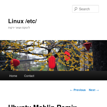
Skip
to
Sear
primary
content
Linux /etc/
לינוקס ושאר ירקות
Main
Home
Contact
menu
Post
←
Previous
Next
→
navigation