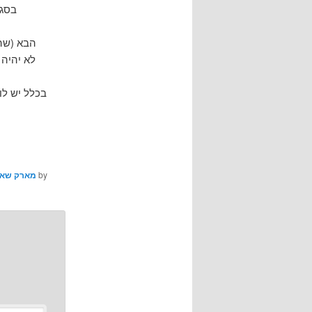
בסגנ
בכלל יש לו
by
מארק שאט