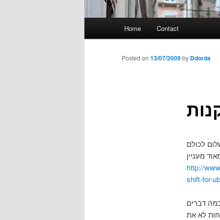
Main
Home
Contact
menu
Posted on
13/07/2009
by
Ddorda
נות
http://www
shift-for-
F-Spo שבנויה