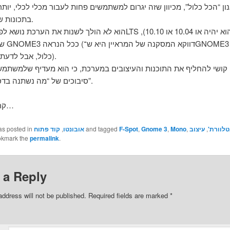
ון “הכל כלול”, מכיוון שזה יגרום למשתמשים פחות לעבור מכלי לכלי, יו
בתכונות של כלי אחד.
הוא לא הולך לשנות את הערכת נושא לפחות עד ה־LTS הבא (שהוא יהיה או
שגם יגיע 
כלול, אבל לדעתי הוא טועה).
 קושי להחליף את התוכנות והעיצובים במערכת, כי הוא מעדיף שלמשתמשי
סיבוכים של “מה נשתנה בדסקטופ הזה”.
קריאה מהנה…
לוורת'
,
עיצוב
,
Mono
,
Gnome 3
,
F-Spot
and tagged
אובונטו
,
קוד פתוח
as posted in
okmark the
permalink
.
 a Reply
address will not be published.
Required fields are marked
*