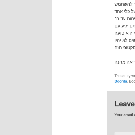
תר להשתמש
 10.04 או 10.10),
עם GNOME3 ככל הנראה (דווקא המסקנה של המראיין היא ש־GNOME3 לא יהיה
ם לא יהיו
This entry w
Ddorda
. Bo
Leave
Your email 