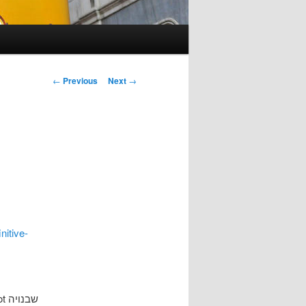
Post
←
Previous
Next
→
navigation
nitive-