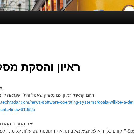
ראיון והסקת מסק
שלום לכולם,
היום קראתי ראיון עם מארק שאטלוורת’, שנראה לי מאוד מעניין:
.techradar.com/news/software/operating-systems/koala-will-be-a-defi
ubuntu-linux-613835
אני הסקתי ממנו כמה דברים:
קודם כל, הוא לא יוציא מאובונטו את התוכנות שפועלות על מונו. לפחות לא את t