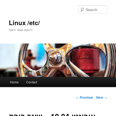
Skip
to
Sear
primary
content
Linux /etc/
לינוקס ושאר ירקות
Main
Home
Contact
menu
Post
←
Previous
Next
→
navigation