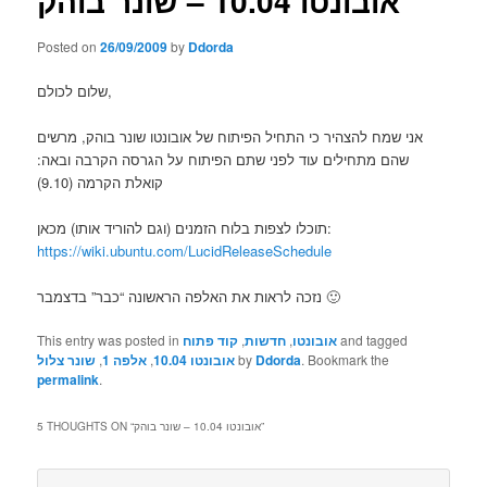
אובונטו 10.04 – שונר בוהק
Posted on
26/09/2009
by
Ddorda
שלום לכולם,
אני שמח להצהיר כי התחיל הפיתוח של אובונטו שונר בוהק, מרשים
שהם מתחילים עוד לפני שתם הפיתוח על הגרסה הקרבה ובאה:
קואלת הקרמה (9.10)
תוכלו לצפות בלוח הזמנים (וגם להוריד אותו) מכאן:
https://wiki.ubuntu.com/LucidReleaseSchedule
נזכה לראות את האלפה הראשונה “כבר” בדצמבר 🙂
and tagged
אובונטו
,
חדשות
,
קוד פתוח
This entry was posted in
. Bookmark the
Ddorda
by
אובונטו 10.04
,
אלפה 1
,
שונר צלול
permalink
.
”
אובונטו 10.04 – שונר בוהק
5 THOUGHTS ON “