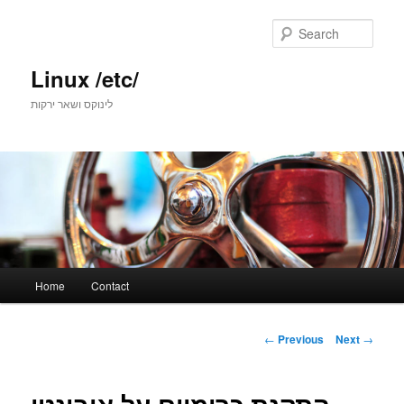
Skip
to
Sear
primary
content
Linux /etc/
לינוקס ושאר ירקות
Main
Home
Contact
menu
Post
←
Previous
Next
→
navigation