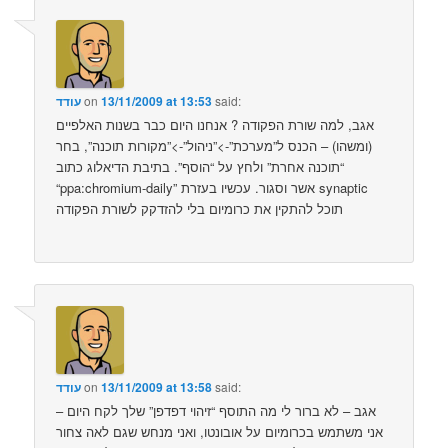
said:
13/11/2009 at 13:53
on
עודד
אגב, למה שורת הפקודה ? אנחנו היום כבר בשנות האלפיים
(ומשהו) – הכנס ל”מערכת”->”ניהול”->”מקורות תוכנה”, בחר
“תוכנה אחרת” ולחץ על “הוסף”. בתיבת הדיאלוג כתוב
“ppa:chromium-daily” אשר וסגור. עכשיו בעזרת synaptic
תוכל להתקין את כרומיום בלי להזדקק לשורת הפקודה
said:
13/11/2009 at 13:58
on
עודד
אגב – לא ברור לי מה התוסף “זיהוי דפדפן” שלך לקח היום –
אני משתמש בכרומיום על אובונטו, ואני מנחש שגם לאה צחור