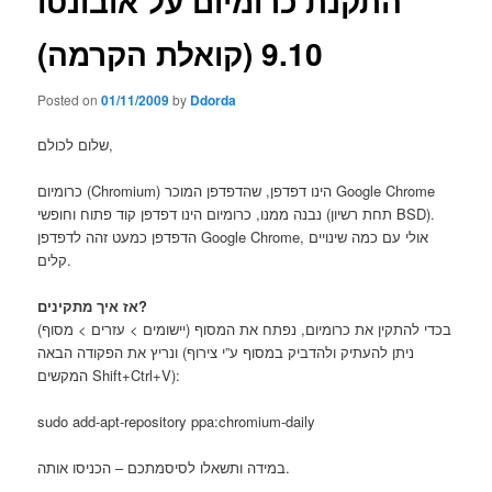
התקנת כרומיום על אובונטו
9.10 (קואלת הקרמה)
Posted on
01/11/2009
by
Ddorda
שלום לכולם,
כרומיום (Chromium) הינו דפדפן, שהדפדפן המוכר Google Chrome
נבנה ממנו, כרומיום הינו דפדפן קוד פתוח וחופשי (תחת רשיון BSD).
הדפדפן כמעט זהה לדפדפן Google Chrome, אולי עם כמה שינויים
קלים.
אז איך מתקינים?
בכדי להתקין את כרומיום, נפתח את המסוף (יישומים > עזרים > מסוף)
ונריץ את הפקודה הבאה (ניתן להעתיק ולהדביק במסוף ע”י צירוף
המקשים Shift+Ctrl+V):
sudo add-apt-repository ppa:chromium-daily
במידה ותשאלו לסיסמתכם – הכניסו אותה.