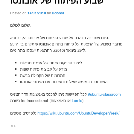
שבוע הפיתוח של אובונטו
Posted on
14/01/2010
by
Ddorda
שלום לכולם,
היום שוחררה הצהרה על שבוע הפיתוח של אובונטו הקרב ובא.
מדובר בשבוע של הרצאות על פיתוח בתחום אובונטו שיתקיים בין ה־25
ל־29 בינואר (2010), ההרצאות יעסקו בתחומים:
לימוד טכניקות שונות של אריזת חבילות
מידע על קבוצות פיתוח שונות
התרומות של הקהילה ברשת
השתתפות במפגש שאלות ותשובות עם מפתחי אובונטו
לכל הפגישות ניתן להכנס באמצעות חדר הצ’אט
#ubuntu-classroom
בשרת irc.freenode.net (או באמצעות
Lernid
).
לפרטים נוספים:
https://wiki.ubuntu.com/UbuntuDeveloperWeek/
דור.