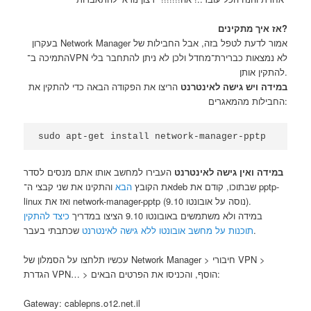
אז איך מתקינים?
בעקרון Network Manager אמור לדעת לטפל בזה, אבל החבילות של
התמיכה ב־VPN לא נמצאות כברירת־מחדל ולכן לא ניתן להתחבר בלי
להתקין אותן.
במידה ויש גישה לאינטרנט
הריצו את הפקודה הבאה כדי להתקין את
החבילות מהמאגרים:
sudo apt-get install network-manager-pptp
במידה ואין גישה לאינטרנט
העבירו למחשב אותו אתם מנסים לסדר
את הקובץ
הבא
והתקינו את שני קבצי ה־deb שבתוכו, קודם את pptp-
linux ואז את network-manager-pptp (נוסה על אובונטו 9.10).
במידה ולא משתמשים באובונטו 9.10 הציצו במדריך
כיצד להתקין
שכתבתי בעבר.
תוכנות על מחשב אובונטו ללא גישה לאינטרנט
עכשיו תלחצו על הסמלון של Network Manager > חיבורי VPN >
הגדרת VPN… > הוסף, והכניסו את הפרטים הבאים:
Gateway: cablepns.o12.net.il