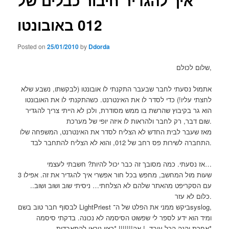
איך להגדיר חיבור כבלים של
012 באובונטו
Posted on
25/01/2010
by
Ddorda
שלום לכולם,
אתמול נסעתי לחבר שבעבר התקנתי לו אובונטו (לבקשתו, נשבע שלא
לחצתי עליו!) כדי לסדר לו את האינטרנט. כשהתקנתי לו את האובונטו
הוא גר בקיבוץ שהרשת בו ממש מסודרת, ולכן לא הייתי צריך להגדיר
שום דבר, רק לחבר ולהראות לו איזה יופי של מערכת.
מאז שעבר לבית החדש לא הצליח לסדר את האינטרנט, המשפחה שלו
התחברה לשירות פס רחב של 012, והוא לא הצליח להתחבר לבד.
אז נסעתי. כמה מסובך זה כבר יכול להיות? חשבתי לעצמי…
3 שעות מול המחשב, מחפש בכל חור אפשרי איך להגדיר את זה. אפילו
עם הסקריפט מהאתר שלהם לא הצלחתי… ניסיתי שוב ושוב ושוב..
כלום לא עזר.
לבסוף חבר טוב בשם LightPriest ביקש ממני את הפלט של ה־syslog,
ומיד הוא ידע לספר לי שפשוט הסיסמה לא נכונה. בדקתי סיסמה
אחרת והנה הכל עובד..! אה!!!!!!! *רצון נוראי להתאבדות*