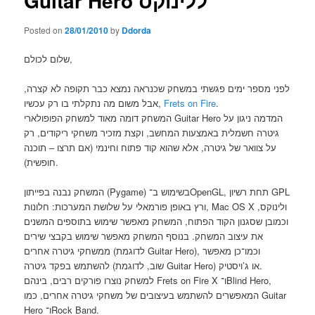
Guitar Hero ללינוקס
Posted on
28/01/2010
by
Ddorda
שלום לכולם,
לפני מספר ימים פגשתי במשחק שכנראה נמצא כבר תקופה לא קצרה,
.
Frets on Fire
אבל משום מה נתקלתי בו רק עכשיו,
המשחק דומה מאוד למשחק הפופולארי Guitar Hero המדמה ניגון על
גיטרה חשמלית באמצעות המחשב, וקצת מזכיר משחקי ריקודים, רק
על צוואר של גיטרה, אלא שהוא קוד פתוח וחינמי (אם תרצו – תוכנה
חופשית).
המשחק נבנה בפייתון (Pygame) בשימוש ב־OpenGL, תחת רשיון GPL
ורץ באופן פורמאלי על שלושת המערכות: חלונות, Mac OS X ולינוקס,
וכמובן שסגנון הקוד הפתוח, המשחק מאפשר שימוש בתוספים המשנים
את עיצוב המשחק. בנוסף המשחק מאפשר שימוש בקבצי שירים
ממשחקי גיטרה אחרים (לדוגמת Guitar Hero), וכמו־כן מאפשר
להשתמש בפקד גיטרה (שוב, לדוגמת Guitar Hero) או ג’ויסטיק.
למשחק נוצרו פורקים רבים, בינהם Frets on Fire X ו־Blind Hero,
המאפשרים להשתמש בעיצובים של משחקי גיטרה אחרים, כמו Guitar
Hero ו־Rock Band.