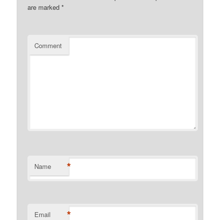
are marked
*
Comment
*
Name
*
Email