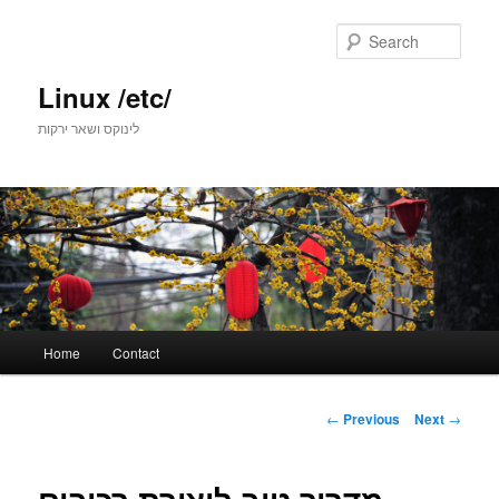
Skip
to
Sear
primary
content
Linux /etc/
לינוקס ושאר ירקות
Main
Home
Contact
menu
Post
←
Previous
Next
→
navigation