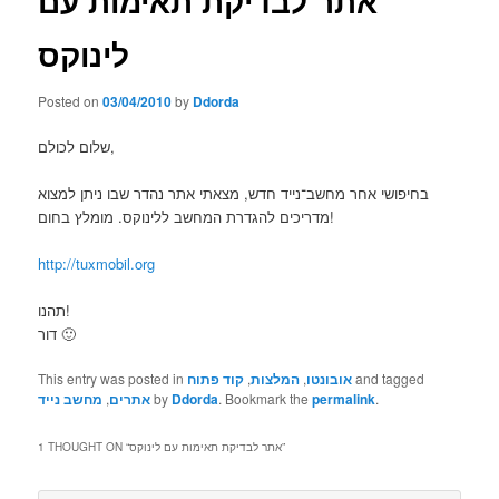
אתר לבדיקת תאימות עם
לינוקס
Posted on
03/04/2010
by
Ddorda
שלום לכולם,
בחיפושי אחר מחשב־נייד חדש, מצאתי אתר נהדר שבו ניתן למצוא
מדריכים להגדרת המחשב ללינוקס. מומלץ בחום!
http://tuxmobil.org
תהנו!
דור 🙂
This entry was posted in
קוד פתוח
,
המלצות
,
אובונטו
and tagged
מחשב נייד
,
אתרים
by
Ddorda
. Bookmark the
permalink
.
1 THOUGHT ON “
אתר לבדיקת תאימות עם לינוקס
”