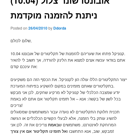
אובונטו שונר צלול (10.04)
ניתנת להזמנה מוקדמת
Posted on
26/04/2010
by
Ddorda
שלום לכולם,
קנוניקל פתחו את שעריהם להזמנות של תקליטורים של אובונטו 10.04.
אתם בוודאי עכשיו אצים למצוא את הלינק להורדה, אך חשוב לי להאיר
את עינכם קודם:
ייצור התקליטורים הללו עולה הון לקנוניקל. את הכסף הזה הם משקיעים
בתקליטורים שאתם מזמינים במקום להשקיע בפיתוח המערכת.
יודע שמצבה הכלכלי של קנוניקל לא מרקיע שחקים, לכן אני מבקש
בכל לשון של בקשה: אנא – אל תזמינו תקליטור אם אתם לא באמת
צריכים!
תכנית חלוקת התקליטורים לא נועדה עבור המשתמשים שמסוגלים
להשיג עותק בלי הזמנה, אלא לבעלי הקשיים הכלכליים או הגישה
המרוחקת לאינטרנט, משתמשים ש
באמת
צריכים את זה. לכן אני
אל תזמינו תקליטור אם אין צורך!
מבקש, שוב, אנא התחשבו ו