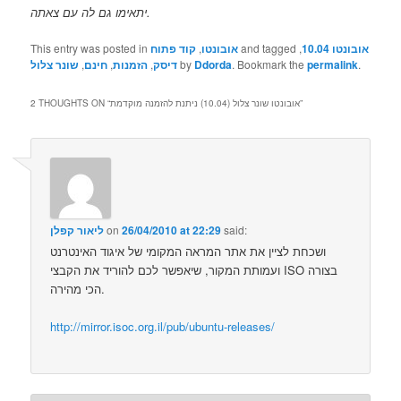
יתאימו גם לה עם צאתה.
אובונטו 10.04
,
and tagged
אובונטו
,
קוד פתוח
This entry was posted in
.
permalink
. Bookmark the
Ddorda
by
דיסק
,
הזמנות
,
חינם
,
שונר צלול
”
אובונטו שונר צלול (10.04) ניתנת להזמנה מוקדמת
2 THOUGHTS ON “
said:
26/04/2010 at 22:29
on
ליאור קפלן
ושכחת לציין את אתר המראה המקומי של איגוד האינטרנט
ועמותת המקור, שיאפשר לכם להוריד את הקבצי ISO בצורה
הכי מהירה.
http://mirror.isoc.org.il/pub/ubuntu-releases/