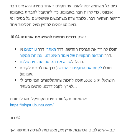
כיום כל משתמש יכול להזמין עד תקליטור אחד במידה והוא אינו חבר
אובונטו. כדי להיות חבר באובונטו. כדי להתקבל לחברות באובונטו
דרושה השקעה רבה, כלומר שרק משתמשים שמשקיעים על בסיס יומי
באובונטו יכולים להזמין מעל תקליטור אחד.
ישנן דרכים נוספות להשיג את אובונטו 10.04!
תוכלו להוריד את הגרסה החדשה: דרך
האתר
, דרך
טורנטים
או
.
דרך
המראה המקומית של איגוד האינטרנט ועמותת המקור
.
תוכלו ל
שדרג את הגרסה הנוכחית שלכם
תוכלו
לקנות את התקליטור החדש
(ובכך גם לתרום לקידום
אובונטו).
תוכלו לחכות שהתקליטורים המיועדים ל־LoCo הישראלי יגיעו
לארץ ולקבל דרכנו. פרטים בעתיד…
להזמנות תקליטור בחינם מקנוניקל, גשו לכתובת:
https://shipit.ubuntu.com/
דור 🙂
נ.ב – שימו לב כי הכתובות עדיין אינן מעודכנות לגרסה החדשה, אך