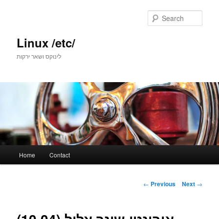
Skip
to
Sear
primary
content
Linux /etc/
לינוקס ושאר ירקות
Main
Home
Contact
menu
Post
←
Previous
Next
→
navigation