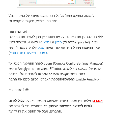
למעשה האפקט פועל על כל דבר כמעט שמוצג על המסך, כולל
סרטונים, פלאש, תיקיות, אייקונים וכו’.
גם אני רוצה!
כדי להתקין את האפקט על אובונטו/דביאן ניתן להוריד את החבילת ‎deb
(תודה ל־shpongle!). עבור
מכאן
או ל־64 bit
מכאן
שיצרתי ל־32 bit
שאר ההפצות ניתן להוריד את קוד המקור
מכאן
(ולראות כיצד להתקין
).
במדריך שאלעד כתב בנושא
לאחר ההתקנה הכנסו אל ccsm (‏Compiz Config Settings Manager)
וחפשו Anaglyph (נמצא תחת Effects). לחצו על האפקט כדי להכנס
להגדרות שלו. בשורה Initiate screen בחרו קיצור מקשים
להפעלה/הפסקת האפקט ולסיום סמנו את התבה Enable Anaglyph.
מגניב, הא? 🙂
אזהרה
: אלעד ציין מספר פעמים ששימוש ממושך באפקט
עלול לגרום
לגרום לפגיעה בתפיסת העומק
, אז תשתמשו כדי להלהיב את
החברים, אבל אל תהפכו את זה להרגל.