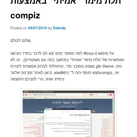
תלת מימד “אמיתי” באמצעות
compiz
Posted on
09/07/2010
by
Ddorda
שלום לכולם,
לפני מספר ימים יצא לנו לדבר בחדר הצ’אט ‎#linux-il על מימוש
האפשרות של תלת מימד “אמיתי” במחשב (כזה עם משקפיים), זה לא
נשמע מסובך מדי, והתחלתי לבדוק אפשרות ליצירת gtk theme כזה.
לאחר זמן־מה אלעד (el.il, elad661) מצא תוסף כזה ל־compiz, אז
ניסיתי אותו, הרי לפניכם התוצאה: