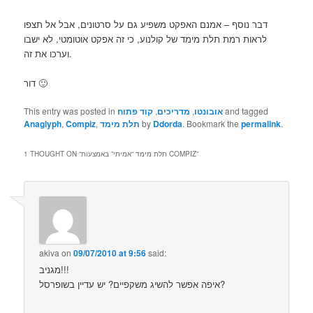
דבר נוסף – אמנם האפקט משפיע גם על סרטונים, אבל אל תצפו
לראות רמת תלת מימד של קולנוע, כי זה אפקט אוטומטי, לא ישבו
וערכו את זה.
דור 🙂
and tagged
אובונטו
,
מדריכים
,
קוד פתוח
This entry was posted in
.
permalink
. Bookmark the
Ddorda
by
תלת מימד
,
Compiz
,
Anaglyph
”
תלת מימד “אמיתי” באמצעות COMPIZ
1 THOUGHT ON “
akiva
on
09/07/2010 at 9:56
said:
מגניב!!!
איפה אפשר להשיג משקפיים? יש עדיין בשופרסל?