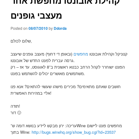
קהילת אובונטו מחפשת אחר
מעצבי גופנים
Posted on
08/07/2010
by
Ddorda
שלום לכולם,
קנוניקל וקהילת אובונטו
מחפשים
(ובאופן די דחוף) מעצב גופנים שיעצב
גרסה עברית לפונט החדש של אובונטו.
הפונט ישוחרר לקהל הרחב כבטא ראשונית ב־8 לאוגוסט, עד אז – רק
משתמשים מאושרים יכולים להשתמש בפונט.
חושבים שאתם מתאימים? מכירים מישהו שעשוי להתאים? אנא פנו
אליי במהירות האפשרית!
תודה!
דור 🙂
עריכה: ירון מבקש ליידע בנושא דומה ש־Wine מחפשים פונט ליישום
http://bugs.winehq.org/show_bug.cgi?id=23537
בתוך Wine: