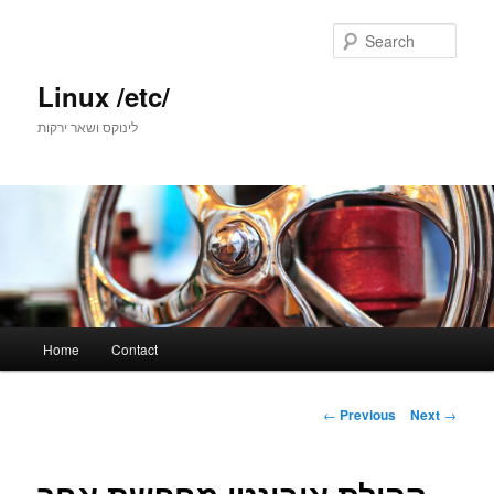
Skip
to
Sear
primary
content
Linux /etc/
לינוקס ושאר ירקות
Main
Home
Contact
menu
Post
←
Previous
Next
→
navigation