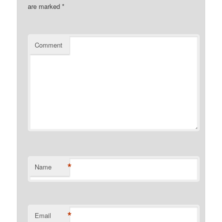
are marked
*
Comment
*
Name
*
Email