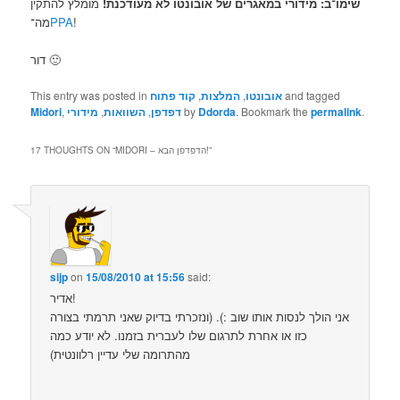
שימו־ב: מידורי במאגרים של אובונטו לא מעודכנת!
מומלץ להתקין
!
PPA
מה־
דור 🙂
and tagged
אובונטו
,
המלצות
,
קוד פתוח
This entry was posted in
.
permalink
. Bookmark the
Ddorda
by
דפדפן
,
השוואות
,
מידורי
,
Midori
”
MIDORI – הדפדפן הבא!
17 THOUGHTS ON “
sijp
on
15/08/2010 at 15:56
said:
אדיר!
אני הולך לנסות אותו שוב :). (ונזכרתי בדיוק שאני תרמתי בצורה
כזו או אחרת לתרגום שלו לעברית בזמנו. לא יודע כמה
מהתרומה שלי עדיין רלוונטית)