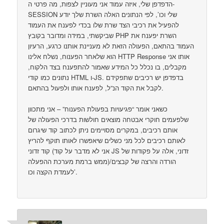
הדפדפן שלי, איזה עמוד אני מעוניין לצפות, מה פרטי ה-
SESSION שלי וכו’, לפי הנתונים האלה השרת שלך יודע
להפעיל את רכיבי הצד שרת שלו בכדי לפענח את העמוד
שביקשתי, במידה ומדובר בקובץ PHP השרת יפענח את
העמוד בהתאם, הפעולה הזאת לא מעניינת אותנו כרגע, הרעיון
הוא שלאחר הפענוח, נשלח אלינו HTTP Response אותו אני
מקבלים, בו נכלל כל המידע שאמור להתפענח בצד הלקוח,
נתונים כמו קודי HTML ו-JS. בדפדפן יש רכיבים שתפקידם
לקבל את הקוד הנ”ל, לפענח אותו ולפעול בהתאם.
כשאני אומר “פגיעויות בפעולת הפענוח” – אני מתכוון
שלפעמים חוקרי אבטחה מוצאים חולשות בדרכי הפעולה של
אותם רכיבים, במקרים מסויימים ניתן לכתוב קוד שיגרום
לאותם רכיבים לכל מני כשלים שיאפשרו לאותו תוקף להריץ
קוד זדוני (אני לא מדבר על קוד JS זדוני, אלה על פקודות של
ממש ברמת מערכת ההפעלה)/הורדה והרצה של קבצים
לעמדת הקצה וכו’.