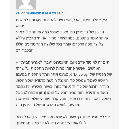
cP
on
16/08/2010 at 8:23
said:
היי, אחלה סיקור, אבל, אני רוצה להתייחס עקרונית למשפט
הבא:
“הרעיון של הדפדפן הוא מאוד פשוט: כמה שיותר קל, כמה
שיותר עומד בתקנים, כמה שיותר מהיר. אני חייב לציין שללא
צל של ספק הדפדפן עומד בכל שלושת הקריטריונים הללו
בכבוד רב!”
היום זה לא סוד שרב איומי האינטרנט “עברו למגרש הבייתי” –
הגולשים, אפשר פחות ופחות לראות מתקפות על שרתי
אינטרנט ויותר ויותר מתקפות בסיגנון “Drive-by” של הפנייה של
הגולש לעמוד שמכיל קוד המנצל חולשה בדפדפן של הגולש,
הורדה והרצה של קוד זדוני, והדבקתו באיזה חולירע. זה נחמד
מאוד שהדפדפן הזה מהיר חבל על הזמן (נתון שבהחלט בעל
משקל כאשר בוחרים דפדפן) אבל קצת מוזר לי שלא התייחסת
(כמעט) לנושא האבטחה של הדפדפן הזה.
אני לא מכיר אותו, כך שאני לא יודע מה המצב שלו, אבל מוזר
לי לראות שאבטחה היא לא קריטריון מבחינתך.