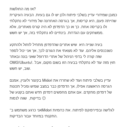
אז מה החולשות?
כמובן שמידורי עדיין בשלבי פיתוח ולכן יש לו גם בעיות. הבעיה העיקרית
שהייתה פעם, היא קריסות, אך בגרסה האחרונה של מידורי לא נתקלתי
ולו בקריסה אחת. כך או כך הדפדפן לא היה קורס מאתרים, אלא
ממשחקים עם הגדרות. בינתיים לא נתקלתי בזה, אך יש חשש.
בעיה שנייה היא שיש אתרים שהדפדפן מתחיל לזחול ולהתקע
כשנכנסים אליהם. עוד לא מצאתי את הגורם לכך, אך אני יכול לספר
שזה קורה לי בדפי הניהול של אתרי הדרופל שאני בונה ובאתר
OMG!Ubuntu!‎. חוץ מזה עוד לא נתקלתי בבעיה הזו בשום מקום, אבל
שוב, יש חשש.
בקיצור ולעניין, אמנם Midori עדיין בשלבי פיתוח ועוד לא שחררו את
הגרסה הראשונה אפילו, אך הדפדפן כבר במצב שמיש ומכיל תכונות
של דפדפן מתקדם. אם אתם מחפשים דפדפן חדש ואתם בקטע של
בדיקות, שווה לנסות 🙂
אני כרגע משתמש ב־Midori לגלישה ובפיירפוקס לפיתוח. את כרומיות
התקנתי במיוחד עבור הבדיקות.