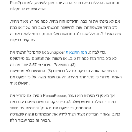
Plus?) והתחושה הכללית היא דפדפן הרבה יותר מוכן לשימוש, למרות
שפה ושם יש לו תקלות…
אם לא ציינתי את זה כבר: הדפדפן הזה מהיר. כמה מהיר? מאוד מהיר.
כ”כ מהיר שכשפתחתי אותו לראשונה הרגשתי משב רוח של “וואו כמה
שזה מהיר!!!”. ובגלל שבדר”כ התחושות שלי נכונות, רציתי לאמת את זה
עם קצת בדיקות.
.
אז קודם־כל הרצתי את SunSpider כדי לבדוק,
הנה התוצאות
לא כ”כ ברור מזה כמה זה טוב.. אז השוותי את הנתונים עם פיירפוקס
(3). התוצאה? מידורי פי 2.57 יותר מהירה.
הרצתי את אותה הבדיקה גם על כרומיום (5). התוצאות לא מפתיעות
האמת. מידורי פי 1.15 יותר מהירה. זה גם אומר משהו על פיירפוקס אם
תשאלו אותי.
ניסיתי גם להריץ את PeaceKeeper, אך באופן די מפתיע הוא נעצר
במידורי בשלב החיפוש (שלב 3). פיירפוקס וכרומיום שניהם עברו את
המבחנים, פיירפוקס עם 431 נק’ וכרומיום עם 1336.
כמובן שאחרי הבדיקה אצתי רצתי ליידע את המפתחים ונקווה שבגרסה
הבאה זה כבר יעבור חלק.