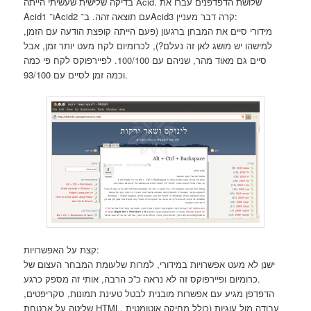
בדיקה שלישית שעשיתי הייתה Acid. שלושת הדפדפנים עברו את
Acid1 ו־Acid2 עם תוצאה זהה. ב־Acid3 קרה דבר מעניין:
מידורי סיים את המבחן ברגעון (פעם הייתה קופצת הודעה עם הזמן,
למישהו יש מושג לאן זה נעלם?), לכרומיום לקח מעט יותר זמן, אבל
סיים גם מאוד מהר, שניהם עם 100/100. לפיירפוקס לקח פי כמה
וכמה זמן לסיים עם 93/100.
קצת על האפשרויות:
ישנן לא מעט אפשרויות במידורי, למרות שלעומת המבחר העצום של
כרומיום ופיירפוקס זה לא נראה כ”כ הרבה, אותי זה מספק כרגע.
הדפדפן מגיע עם אפשרות מובנית לבטל טעינת תמונות, סקריפטים,
שליטה על אבטחת HTML, עבודה מול עוגיות (כולל מחיקה אוטומטית