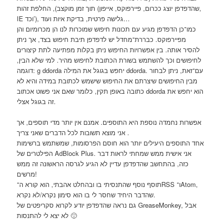
תוך זמן מוקצב), החלפת זהות (שהדפדפן יוצג ככרום, פיירפוקס, אייפון,
IE וכד’), גלישה פרטית, בדיקת איות ועוד…
כמו־כן הדפדפן מגיע עם תכונות חיפוש שמוכרות לנו הן מכרומיום והן
מפיירפוקס. כבררת־מחדל יש לדפדפן תיבת חיפוש בצד, אך ניתן
להסיר אותה. בין אפשרויות החיפוש ניתן בקלות מפתיעה לתת קיצורים
לחיפושים וכך להשתמש בשורת הכתובת לחיפוש מהיר. למי שלא הבין,
דוגמה: g ddorda יחפש בגוגל את המילה ddorda. עם־זאת, ניתן לבחור
מבין החיפושים שיצרתם את החיפוש שישמש לכתובת במידה והיא לא
כתובה באופן תקין, כלומר שאם אני פשוט אכתוב ddorda הוא יחפש את
זה בגוגל אצלי.
אפשרות נחמדה נוספת היא התוספים. אמנם אין יותר מדי תוספים, אך
אני מוצא תשובות לכל הדברים שאני צריך.
אחד התוספים היעילים יותר הוא חוסם הפרסומות, שמשתמש ברשימות
הפילטרים של AdBlock Plus. אני אישית ממש שמחתי לראות דבר
כזה, בהתחשב שהדפדפן עדיין לא הגיע לגרסה הראשונה זה ממש
מרשים!
תוסף נוסף שהתנסיתי בו ובהחלט אהבתי, הוא קורא ה־RSS ו־Atom,
שהדבר היחיד שחסר לי בו הוא סימון נקרא/לא נקרא.
גם נראה שהדפדפן יודע לקרוא סקריפטים של GreaseMonkey, אבל
לא יצא לי להתנסות 🙂