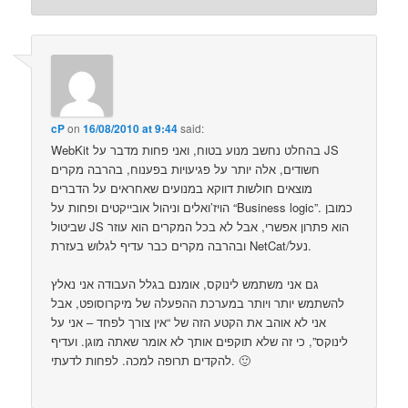
cP
on
16/08/2010 at 9:44
said:
WebKit בהחלט נחשב מנוע בטוח, ואני פחות מדבר על JS
חשודים, אלה יותר על פגיעויות בפענוח, בהרבה מקרים
מוצאים חולשות דווקא במנועים שאחראים על הדברים
הויז’ואלים וניהול אובייקטים ופחות על “Business logic”. כמובן
שביטול JS הוא פתרון אפשרי, אבל לא בכל המקרים הוא עוזר
ובהרבה מקרים כבר עדיף לגלוש בעזרת NetCat/נעל.
גם אני משתמש לינוקס, אומנם בגלל העבודה אני נאלץ
להשתמש יותר ויותר במערכת ההפעלה של מיקרוסופט, אבל
אני לא אוהב את הקטע הזה של “אין צורך לפחד – אני על
לינוקס”, כי זה שלא תוקפים אותך לא אומר שאתה מוגן. ועדיף
להקדים תרופה למכה. לפחות לדעתי. 🙂