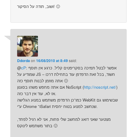
ושוב, תודה על הסיקור! 🙂
Ddorda
on
16/08/2010 at 8:49
said:
: אפשר לבטל תמיכה בסקריפטים קליל. כרגע אין תוסף
cP
@
שמודיע על JS חשוד, בכל זאת הדפדפן עוד בתחילת דרכו –
אתה מוזמן לבנות תוסף כזה 🙂
)
http://noscript.net/
אם אתה מחפש משהו בסגנון NoScript (
אז לא, עוד אין דבר כזה.
כמו־כן הדפדפן משתמש במנוע הגלישה WebKit שבשימוש גם
ע”י Chrome ו־Safari שנחשב למנוע בטוח יחסית.
מצטער שאני דואג למחשב שלי פחות, אני לא רגיל לפחד,
בתור משתמש לינוקס 🙂