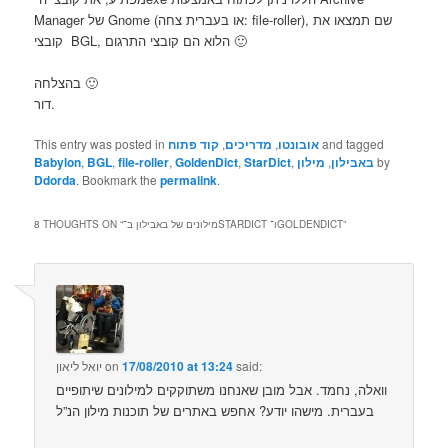
Manager של Gnome (או בעברית צחה: file-roller), שם תמצאו את
קובצי BGL, הלוא הם קובצי התרגום 🙂
בהצלחה 🙂
דור.
and tagged
אובונטו
,
מדריכים
,
קוד פתוח
This entry was posted in
by
באבילון
,
מילון
,
StarDict
,
GoldenDict
,
file-roller
,
BGL
,
Babylon
Ddorda
. Bookmark the
permalink
.
”
מילונים של באבילון ב־STARDICT ו־GOLDENDICT
8 THOUGHTS ON “
said:
17/08/2010 at 13:24
on
יואל ליאון
וואלה, נחמד. אבל מובן שאנחנו משתוקקים למילונים שיתופיים
בעברית. מישהו יודע? אחפש באתרים של תוכנות מילון הנ”ל