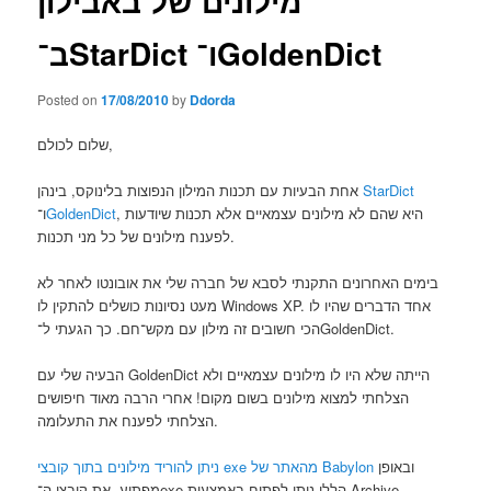
מילונים של באבילון
ב־StarDict ו־GoldenDict
Posted on
17/08/2010
by
Ddorda
שלום לכולם,
StarDict
אחת הבעיות עם תכנות המילון הנפוצות בלינוקס, בינהן
, היא שהם לא מילונים עצמאיים אלא תכנות שיודעות
GoldenDict
ו־
לפענח מילונים של כל מני תכנות.
בימים האחרונים התקנתי לסבא של חברה שלי את אובונטו לאחר לא
מעט נסיונות כושלים להתקין לו Windows XP. אחד הדברים שהיו לו
הכי חשובים זה מילון עם מקש־חם. כך הגעתי ל־GoldenDict.
הבעיה שלי עם GoldenDict הייתה שלא היו לו מילונים עצמאיים ולא
הצלחתי למצוא מילונים בשום מקום! אחרי הרבה מאוד חיפושים
הצלחתי לפענח את התעלומה.
ובאופן
ניתן להוריד מילונים בתוך קובצי exe מהאתר של Babylon
מפתיע, את קובצי ה־exe הללו ניתן לפתוח באמצעות Archive