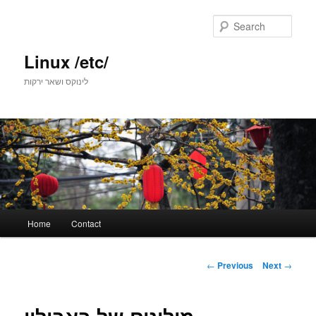
Skip
to
Sear
primary
content
Linux /etc/
לינוקס ושאר ירקות
Main
Home
Contact
menu
Post
←
Previous
Next
→
navigation