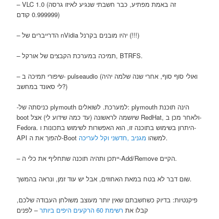
– VLC 1.0 (זה באמת מפתיע, כבר חשבתי שנגיע לאיזו גרסה
0.999999 קודם)
– הדרייברים של nVidia יהיו מובנים בקרנל (!!!)
– תמיכה במערכת הקבצים של אורקל, BTRFS.
– שיפורי תמיכה ב- pulseaudio (ואולי סוף סוף, אחרי שנה שלמה יהיה
לי סאונד במחשב?)
-כניסתה של plymouth למערכת. לשואלים: plymouth הינה תוכנת
boot שיושמה לראשונה (עד כמה שידוע לי) אצל RedHat, ולאחר מכן ב-
Fedora. היתרון בשימוש בתוכנה זו, הוא האפשרות לשימוש בתכונות ו-
.
API להפוך את ה-Boot למשהו
מגניב ,חדשני וקל לעריכה
– ייתכן ותהיה תוכנה שתחליף את כלי ה-Add/Remove הקיים.
שום דבר לא בטח במאת האחוזים, אבל יש עוד זמן, ונראה בהמשך.
פיקנטיות: בדיוק כשחשבתם שאין יותר מעוצב משולחן העבודה שלכם,
קבלו את
רשימת 60 הרקעים היפים ביותר
– לפנים