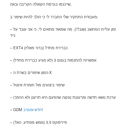
שייכנסו בגרסת הקואלה הקריבה ובאה,
מעבודת התחקיר שלי התברר לי כי הולך להיות שיפור ב:
– זמן עליית המחשב (שוב?!), מה שמאוד מתאים לי, כי אני עובד על
נייד
– EXT4 כברירת מחדל (ברור מאליו)
– אפשרות להתנסות בגנום 3 (לא מגיע כברירת מחדל)
– המון שיפורים בשרת ה-X
– שיפור ביצועים מול חומרת אינטל
– ערכת נושא חדשה ומרעננת (ונקוה שהפעם היא תרענן ולא ההפך)
!
חדש
ו
מגניב
– GDM
– פיירפוקס 3.5 (ממש מפתיע, הא?)