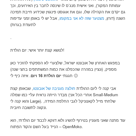
עמותת המקור), ואני אישית מנג’ס לו שינסה לחבר בין האירועים, וכך
גם יקדם את הקהילה שלו, וגם את אוגוסט פינגווין שכידוע חייבת תמיכה
השנה (דורון,
מצטער שזה לא אני במקומו
, אבל יש לי באופן זמני עדיפות
לתעודת בגרות)
.
לנושא קצת יותר אישי: יום הולדת!
במפגש האחרון של אובונטו ישראל, שלצערי לא הספקתי להזכיר כאן
מספיק, (ונציין במהרה שהכפלנו את כמות המשתתפים בחצי שנה)
. איזה כיף לי 🙂
חגגתי
יום הולדת 16 ויום
אבי קנה לי ליום ההולדת
חולצה מגניבה של אובונטו
, שבאופן קצת
מבדר הייתה נראית עליי כמו שמלה (אחרי הכל אני Small-Medium
והוא קנה לי Large). שלחתי מייל לקאנוניקל לגבי החלפת המידה,
ונקווה לתשובה חיובית.
עוד מתנה שאני מעוניין בטירוף להשיג ולוא דווקא לכבוד יום הולדתי, הוא
הנייד בעל השם והקוד הפתוח – OpenMoko.