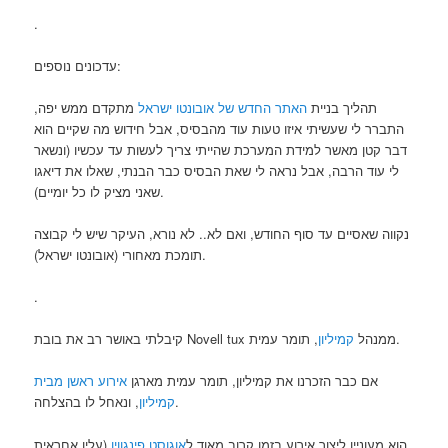
.
עדכונים נוספים:
תהליך בניית
האתר החדש של אובונטו ישראל
מתקדם ממש יפה,
התברר לי שעשיתי איזו טעות עוד מהבסיס, אבל חידוש מה שקיים הוא
דבר קטן מאשר למידת המערכת שהייתי צריך לעשות עד עכשיו (ונשאר
לי עוד הרבה, אבל נראה לי שאת הבסיס כבר הבנתי, שאלו את דיאגו
שאני מציק לו כל יומיים).
נקווה שאסיים עד סוף החודש, ואם לא.. לא נורא, העיקר שיש לי קבוצה
תומכת מאחורי (אובונטו ישראל).
.
, תומר עמית.
קיבלתי באושר רב את בובת Novell tux ממנהל
קמיליון
אם כבר הזכרנו את קמיליון, תומר עמית מארגן
אירוע ראשן מבית
, ונאחל לו בהצלחה.
קמיליון
הוא מעוניין ליצור אירוע בזמן קרוב מאוד ל
אוגוסט פינגווין
(עליו אחראית