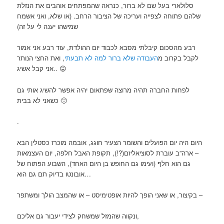
סלולארי בעל שם לא ברור, כנראה שהמפתחים אוהבים את הנזלת
שלהם פתוחה לצפייה ועריכה של הציבור הרחב. (או שלא, ואני אשמח
שמישהו יענה לי על זה)
רבע מהסכום קיבלתי מסבא לכבוד יום ההולדת, עוד רבע אני אמור
לקבל בקרוב מ
העבודה שלא ברור למה לא תבעתי
, ואת החצי הנותר
אני קבל אשיג.. 😛
לפחות החברה תהיה מרוצה שפתאום יהיה אפשר להשיג אותי גם
כשאני לא בבית 🙂
.
היום היה יום הפועלים והשומר הצעיר חוגג, אובמה מוכרז כסטלין הבא
– ארה”ב עוברת לסוציאליזם(?!), תקופת האבל חלפה, יום העצמאות
גם הוא חלף (ועימו גם החופש בן היום האחד), השבוע הפתוח של
אובונטו בדיוק תם גם הוא…
בקיצור, או שאני הופך להיות אופטימיסט – או שהמצב הולך ומשתפר –
ונקווה שהמזל שמשחק לצידי יעבור גם אליכם,