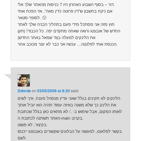
דור – בסוף השבוע האחרון היו 7 כניסות מהאתר שלך אלי.
אם ניקח בחשבון ש”דין פרוטה כדין מאה”, אזי הפכת אותי
לסופר-סטאר. 🙂
חוץ מזה אני מסתכל מידי פעם בתהליך הבניה שלך לאתר
החדש של אובונטו ורואה שאתה מתקדם יפה. כל הכבוד! (תקן
את הלינקים למעלה בצד שמאל באתר החדש)
הכנסת אותי לפלנטה… עכשיו אני כבר לא יצור מכוכב אחר.
Ddorda
on
03/05/2009 at 8:20
said:
הלינקים לא תקינים בגלל שאני עדיין מנסהל פענח, איך לשים
את הלינק כך שלא משנה באיזה עמוד תהיה הוא יוביל אותך
לאותו המקום, אבל שימוש ב- ./ לא מתאים כאן בגלל שכתובת
האתר תשתנה לכתובת ה-main בקרוב.
בקיצור, לא פשוט.
בקשר לפלאנט, למעשה על הבלוגים שקשורים באובונטו ייכנסו
לשם.