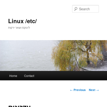
Skip
to
Sear
primary
content
Linux /etc/
לינוקס ושאר ירקות
Main
Home
Contact
menu
Post
←
Previous
Next
→
navigation