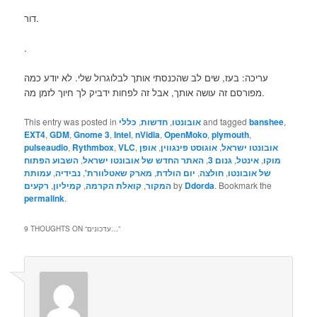
דור.
.
עריכה: בעז, שים לב שהכנסתי אותך לבלוגרול שלי. לא יודע כמה
מפורסם זה עושה אותך, אבל זה לפחות ידביק לך חיוך לזמן מה.
,
banshee
and tagged
אובונטו
,
חדשות
,
כללי
This entry was posted in
EXT4
,
GDM
,
Gnome 3
,
Intel
,
nVidia
,
OpenMoko
,
plymouth
,
אובונטו ישראל
,
אוגוסט פינגווין
,
אופן
,
VLC
,
Rythmbox
,
pulseaudio
מוקו
,
אינטל
,
גנום 3
,
האתר החדש של אובונטו ישראל
,
השבוע הפתוח
של אובונטו
,
חולצה
,
יום הולדת
,
מארק שאטלוורת'
,
נבידיה
,
עמותת
. Bookmark the
Ddorda
by
המקור
,
קואלת הקרמה
,
קמיליון
,
רקעים
permalink
.
”
עדכונים…
9 THOUGHTS ON “