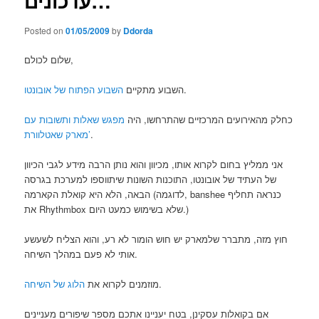
עדכונים…
Posted on
01/05/2009
by
Ddorda
שלום לכולם,
.
השבוע מתקיים
השבוע הפתוח של אובונטו
כחלק מהאירועים המרכזיים שהתרחשו, היה
מפגש שאלות ותשובות עם
.
מארק שאטלוורת’
אני ממליץ בחום לקרוא אותו, מכיוון והוא נותן הרבה מידע לגבי הכיוון
של העתיד של אובונטו, התוכנות השונות שיתווספו למערכת בגרסה
הבאה, הלא היא קואלת הקארמה (לדוגמה, banshee כנראה תחליף
את Rhythmbox שלא בשימוש כמעט היום.)
חוץ מזה, מתברר שלמארק יש חוש הומור לא רע, והוא הצליח לשעשע
אותי לא פעם במהלך השיחה.
.
מוזמנים לקרוא את
הלוג של השיחה
אם בקואלות עסקינן, בטח יעניינו אתכם מספר שיפורים מעניינים