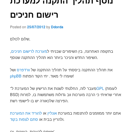
נוסף תהליך התקנה למערכת
רישום חניכים
Posted on
25/07/2012
by
Ddorda
שלום לכולם,
בתקופה האחרונה, בין השיפורים שבניתי ל
מערכת לרישום חניכים
,
השיפור החדש והניכר ביותר הוא תהליך ההתקנה שנוסף.
את תהליך ההתקנה ביססתי על תהליך ההתקנה של
וורדפרס
ושל
שעזרו לי מאוד. יחי הקוד הפתוח!
phpBB
(לעומת
GPL
מעבר לזה, החלטתי לשנות את הרישיון של המערכת ל־
BSD) אחרי שראיתי כי הרבה מערכות ווב גדולות משתמשות בו, למרות
הפירצה שלכאורה יש בו ליישומי רשת.
אתם יותר ממוזמנים להתנסות במערכת
אונליין
או
להוריד את המערכת
.
ולהריץ בבית או
סתם לצפות בקוד
אשמח להערות, רעיונות, וכו’.