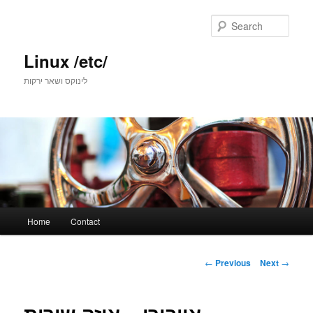
Skip
to
Sear
primary
content
Linux /etc/
לינוקס ושאר ירקות
Main
Home
Contact
menu
Post
←
Previous
Next
→
navigation