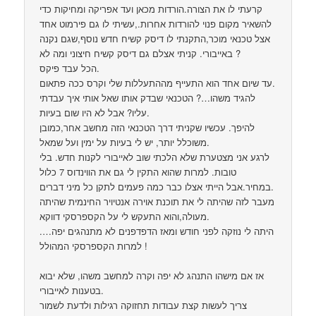
קרעתי לו את הצורה.הורדות מכאן ועד אפריקה ומחיקות כדי
להשאיר מקום פנוי להורדות אחרות.,עשיתי לו גם פירמוט אחד
אצל טכנאי מוכר,התקנתי לו דיסק קשיח חדש נוסף,שגם נקנה
באייבורי. קניתי אצלם גם דיסק קשיח חיצוני ומה לא ?
הכל עבד פיקס.
עד שיום אחד הוא התעייף מההתעללות שלי וקרס ככה פתאום.
להגיד משהו…? הטכנאי שבדק אותו שאל אותי איך עבדתי
עליו? אבל לא היו שום בעיות.
להיפך. עכשיו שקניתי דרך הטכנאי הזה מחשב אחר,כמובן
משוכלל יותר, יש לי בעיות על ימין ועל שמאל.
לרגע אני מצטערת שלא הלכתי שוב לאייבורי לקנות חדש. בלי
טובות. למרות שהוא התקין לי גם את הווינדוס 7 כלול
במחיר.אבל הייתי אצלו כבר כמה פעמים לתקן כל מיני דברים.
מעבר לזה שהיתה לי את תוכנת אוירה אנטיויר החינמית שהיתה
מעולה,והוא התעקש לי על הקספרסקי דווקא.
היתה לי נוזקה לפני חודש ומאז הדפדפנים לא מתנהגים יפה….
למרות הקספרסקי המהולל !
אז אם מישהו התנהג לא יפה וקרה למחשב משהו, שלא יבוא
בטענות לאייבורי.
צריך לעשות קצת עבודות תחזוקה רגילות ולדעת לשמור