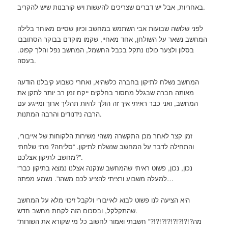
באחריות, אבל יש דברים שצריכים להעשות ויש קורבנות שיש להקריב.
לפני שלושה שבועות אבי השתמש במחשב וכיוון שסיים מאוחר בלילה
המחשב נשאר על השולחן, אחד מאחיי, שקמו מוקדם בבוקר הסתובבו
בסלון ולצער כולנו נתקל בכבל החשמל, המחשב נפל והלך קפוט.
בעסה.
המחשב נשלח לתיקון בחברה כלשהיא, ואחרי כשבוע קיבלנו הודעה
מאותה חברה שבגלל מחסור בחלקים ייקח זמן רב יותר לתקן את
המחשב, ואני כבר ראיתי איך זה הולך להיות תהליך ארוך ומייגע עם
הרבה נידנודים והרבה המתנות.
זמן קצר לאחר מכן התקשרה משהי משירות הלקוחות של אייבורי,
והתחילה לדבר על המחשב שנשלח לתיקון. “סליחה? מתי שלחתי
מחשב לתיקון אצלכם?”.
“נכון, נכון, פשוט ראיתי שהמחשב שנקנה אצלנו נמצא בתיקון כבר
למעלה משבוע ורציתי להציע לכם משהו”. נשמע מפתה…
היא הציעה לנו פשוט לבוא לאייבורי ולקבל זיכוי מלא על המחשב
שהתקלקל, ובסכום הזה לקחת מחשב חדש.
“מה?!?!?!?!?!?!?!?” חשבתי ואמור לחשוב כל מי שקורא את השורות