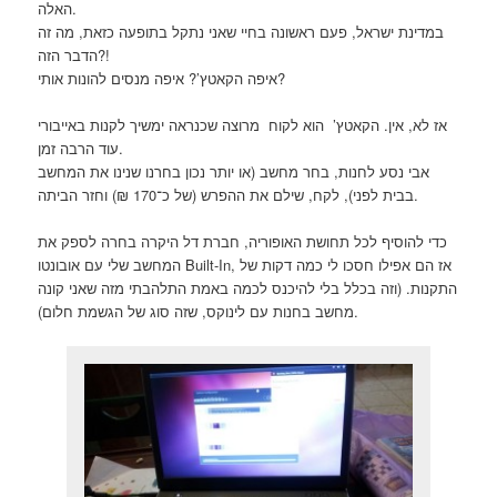
האלה.
במדינת ישראל, פעם ראשונה בחיי שאני נתקל בתופעה כזאת, מה זה
הדבר הזה?!
איפה הקאטץ’? איפה מנסים להונות אותי?
אז לא, אין. הקאטץ’ הוא לקוח מרוצה שכנראה ימשיך לקנות באייבורי
עוד הרבה זמן.
אבי נסע לחנות, בחר מחשב (או יותר נכון בחרנו שנינו את המחשב
בבית לפני), לקח, שילם את ההפרש (של כ־170 ₪) וחזר הביתה.
כדי להוסיף לכל תחושת האופוריה, חברת דל היקרה בחרה לספק את
המחשב שלי עם אובונטו Built-In, אז הם אפילו חסכו לי כמה דקות של
התקנות. (וזה בכלל בלי להיכנס לכמה באמת התלהבתי מזה שאני קונה
מחשב בחנות עם לינוקס, שזה סוג של הגשמת חלום).