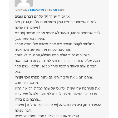
said:
21/04/2013 at 15:58
on
דומינו
אז גם לי יש להגיד עליהם דברים טובים.
למרות ששמעתי ברשת המון שמתלוננים עליהם,הנסיון שלי
איתם היה אחלה !
לפני שש שנים ומשהו, כשעוד לא ידעתי מה זה מחשב [אני לא
צעירה בת עשרים…],
החלטתי לקנות מחשב נייח אחרי שהבת שלי חזרה מחו”ל
והחליטה לקחת את המחשב שלה אליה.
היות והתגלה לי עולם חדש ומופלא,החלטתי לא לוותר.
בגלל שלא הבנתי הרבה והבת שלי למדה מה זה מחשב משני
חברים שלה שאחד מתכנת ואחד טכנאי, הלכנו ועשינו סקר
שוק.
שניהם הציעו את אייבורי.היא גם נתנה מפרט טכני וקניתי
מחשב נייח חדש.
את הטירונות שלי עשיתי עליו,כי על שלה למדתי רק איך להזיז
עכבר ואיך לשלוח מיילים להכנס למסנג’ר ולגוגל.מאז עברו
הרבה מים בירדן….
ההארד דיסק היה של 80 ג’יגה [אז זה היה הכי גדול ☺] ומעבד
ליבה כפולה.
החזקתי את הדבר הזה במשך חמש וחצי שנים.