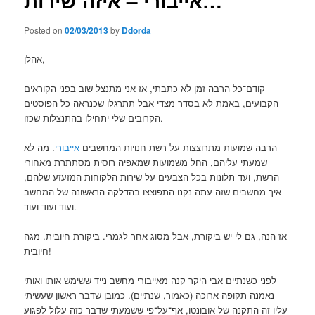
אייבורי – איזה שירות…
Posted on
02/03/2013
by
Ddorda
אהלן,
קודם־כל הרבה זמן לא כתבתי, אז אני מתנצל שוב בפני הקוראים
הקבועים, באמת לא בסדר מצדי אבל תתרגלו שכנראה כל הפוסטים
הקרובים שלי יתחילו בהתנצלות שכזו.
הרבה שמועות מתרוצצות על רשת חנויות המחשבים
אייבורי
. מה לא
שמעתי עליהם, החל משמועות שמאפיה רוסית מסתתרת מאחורי
הרשת, ועד תלונות בכל הצבעים על שירות הלקוחות המזעזע שלהם,
איך מחשבים שזה עתה נקנו התפוצצו בהדלקה הראשונה של המחשב
ועוד ועוד ועוד.
אז הנה, גם לי יש ביקורת, אבל מסוג אחר לגמרי. ביקורת חיובית. מגה
חיובית!
לפני כשנתיים אבי היקר קנה מאייבורי מחשב נייד ששימש אותו ואותי
נאמנה תקופה ארוכה (כאמור, שנתיים). כמובן שדבר ראשון שעשיתי
עליו זה התקנה של אובונטו, אף־על־פי ששמעתי שדבר כזה עלול לפגוע