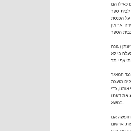
 כאילו הם
 על הכנסת
ה, אך אין
נתן (עונה
מעלה בי לא
נגד המאגר
קים מועצת
אותנו, כדי
 את דעתו
בנושא.
בחופשה אם
ות, ארשום
יכים, שכן