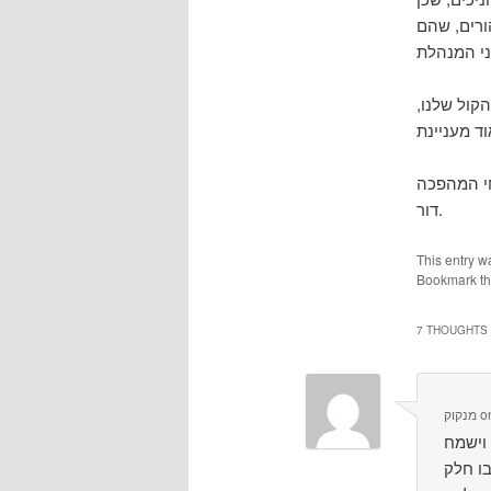
ורים, שהם
קול שלנו,
דור.
This entry w
Bookmark t
7 THOUGHTS 
o
מנקוק
 וישמח