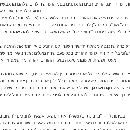
ות ועד הורים, הורים רבים מתלוננים בפני הועד שהילדים שלהם מתלבשים
נוסעים לבית בושת, לא לבית־ספר.
שועד ההורים מייצג את ההורים, הם כבר שלוש שנים (אם לא יותר) נלחמים
לבוש” (או “קוד לבוש”) לבית הספר, אמנם זה טוב יותר מאשר תלבושת אחיד
ובדה שנכנסה מנהלת חדשה השנה, לנו החניכים אין יותר את ההגנה שיו
י ג’וני בי) היה נותן לועד ההורים בכל פעם שהיו מעלים את הנושא, מה ש
מעט חששות, ולעומתי מעלה בועד ההורים תקווה, מה שמפחיד אותי אף יותר.
אני חושש שמלחמה של אחרי פסק הדין לא תזיז דברים, כמו שהמלחמה כ
מטרי בבית הספר לא עזרה כמעט בכלל. לכן אני כבר מכין את השטח, ומ
די שנהיה
גוף מאורגן
, שיכול להביע את דעתו בפני בית הספר בלי שינפנף 
דכן בשינויים שהולכים להתחולל
עוד לפני
שהם מתרחשים, ונוכל
להביע
 בכיתות (י’ – י”ב, בינתיים) ואעלה את הנושא, ואשאיר לחניכים לחשוב 
ינים או לא להבחר כנציגי כיתתם. בתום החופשה אעבור שוב ונעשה הצבע
בחרים, ואתחיל בתכנון המפגש הראשון. אני מצפה לתגובות חיוביות מהחנ