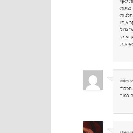
ת לאף
נציגות
ר אותו
אוהבת
akiva
o
Gorgul