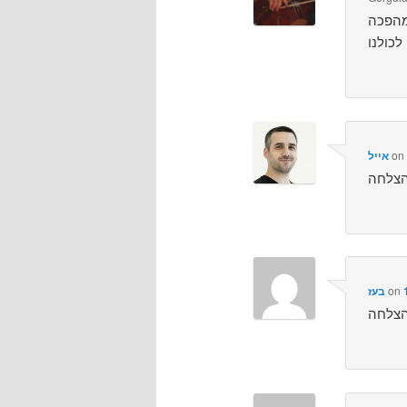
o
אייל
on
בעז