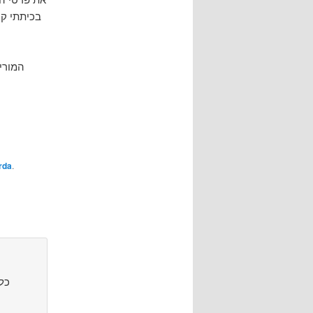
בכיתתי קי
המורי
rda
.
כל 