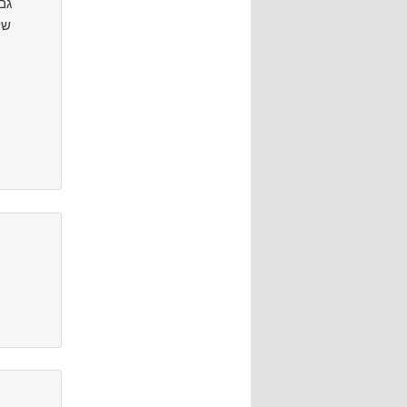
גם
של