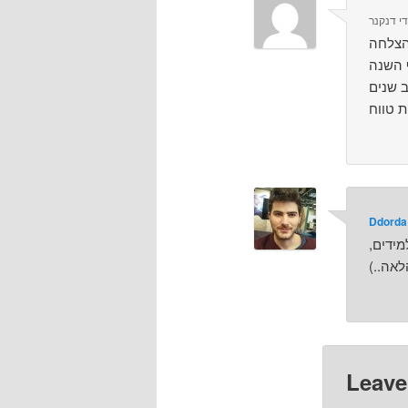
די דנקנר
Ddorda
ידים,
לאה..)
Leave