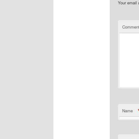
Your email 
Commen
Name