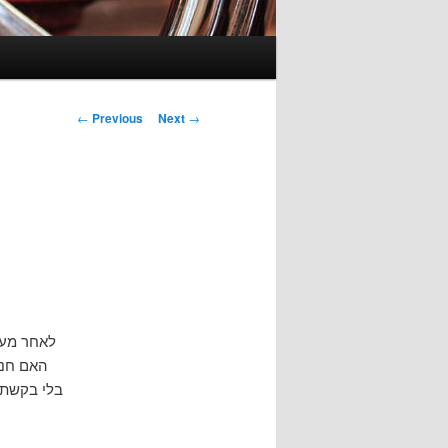
Post
←
Previous
Next
→
navigation
לאחר מעש
האם חניכ
בלי בקשת 