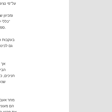
על־פי נציג
ומכיוון 
“כללי 
ספק בכלל שזה יפגום ב־”הווי צפית”, שהוא מושג בפני עצמו למה שמתרחש בבית הספר.
בעקבות הע
גם לכינו
אך 
הביו
חניכים, כ
שנעו
מחר אעבור
הם מעוני
את פרטי הנ