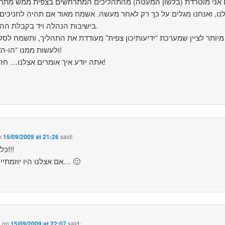
 אני מוטרדת (בלשון המעטה) מהתהליכים המתרחשים בצפית ממש מתח
נו, ואנחנו מגלים על כך רק לאחר מעשה. אשמח מאוד אם תהיה לחניכים 
בישיבות הנהלה ויד בקבלת ההחלטות.
מיותר לציין שמערכת “ידיעותיכון צפית” מעודדת את התהליך, ותשמח לסק
ולעשות ממנו “הו-הא” גדול!
אתה יודע איך אומרים אצלנו… חזק ואמץ!
n
15/09/2009 at 21:26
said:
כל הכבוד!!!
אם אצלנו היו יוזמתיים כמוך… 🙂
a
on
15/09/2009 at 22:07
said: