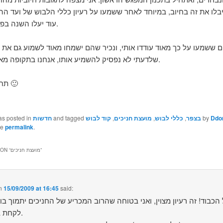
בלו את זה בחיוב, במיוחד לאחר ששמעו על רעיון כללי הלבוש של ועד הה
עוד יעלו השנה בפני המנהלת.
ם ששמעו על כך מאוד עודדו אותי, ונכיר שהם ישמחו מאוד לשמוע גם את ה
שלדעתי לא נפסיק להשמיע אותו, אנחנו בתקופה מאוד מעניינת.
תחי המהפכה 🙂
Ddo
by
בצפר
,
כללי לבוש
,
מועצת חניכים
,
קוד לבוש
and tagged
חדשות
as posted in
he
permalink
.
”
מועצת חניכים
ON “
n
15/09/2009 at 16:45
said:
הכבוד! זה רעיון מצוין, ואני בטוחה שהרוב המכריע של החניכים יתמוך בו
לקחת בו חלק.