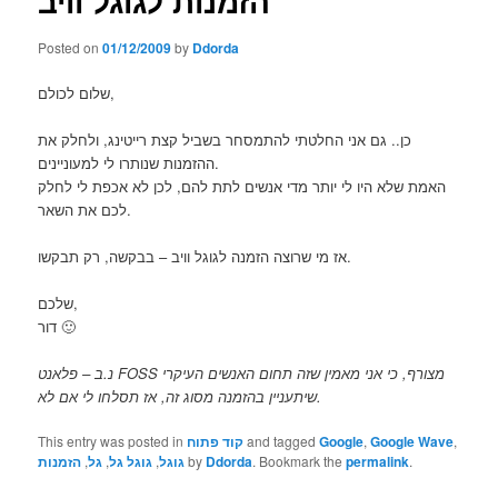
הזמנות לגוגל וויב
Posted on
01/12/2009
by
Ddorda
שלום לכולם,
כן.. גם אני החלטתי להתמסחר בשביל קצת רייטינג, ולחלק את
ההזמנות שנותרו לי למעוניינים.
האמת שלא היו לי יותר מדי אנשים לתת להם, לכן לא אכפת לי לחלק
לכם את השאר.
אז מי שרוצה הזמנה לגוגל וויב – בבקשה, רק תבקשו.
שלכם,
דור 🙂
נ.ב – פלאנט FOSS מצורף, כי אני מאמין שזה תחום האנשים העיקרי
שיתעניין בהזמנה מסוג זה, אז תסלחו לי אם לא.
,
Google Wave
,
Google
and tagged
קוד פתוח
This entry was posted in
.
permalink
. Bookmark the
Ddorda
by
גוגל
,
גוגל גל
,
גל
,
הזמנות