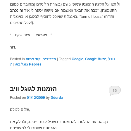
מחוברים כמובן) וליחצו על הלינק הקטנטן שמופיע שם (בשורת הלינקים
הקטנטנה): “כבה את הבאז” (ואשמח אם מישהו יספר לי איך זה נכתב
באנגלית שאוכל להוסיף לבלוג) או באנגלית: “turn off buzz” (ותודה
לכל המגיבים!).
“…שששש…. איזה שקט…”
דור.
Posted in
קוד פתוח
,
מדריכים
|
Tagged
Google
,
Google Buzz
,
,
גוגל
7
|
גוגל באז
Replies
הזמנות לגוגל וויב
15
Posted on
01/12/2009
by
Ddorda
שלום לכולם,
כן.. גם אני החלטתי להתמסחר בשביל קצת רייטינג, ולחלק את
ההזמנות שנותרו לי למעוניינים.