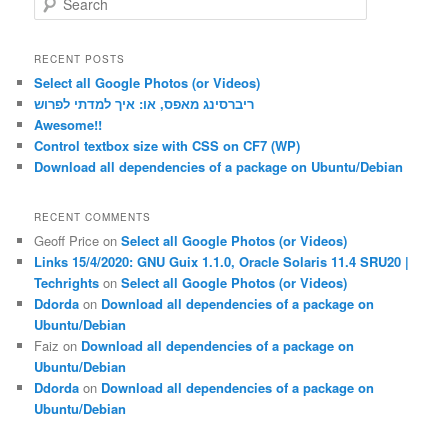
e
a
r
RECENT POSTS
c
Select all Google Photos (or Videos)
h
ריברסינג מאפס, או: איך למדתי לפרוש
Awesome!!
Control textbox size with CSS on CF7 (WP)
Download all dependencies of a package on Ubuntu/Debian
RECENT COMMENTS
Geoff Price
on
Select all Google Photos (or Videos)
Links 15/4/2020: GNU Guix 1.1.0, Oracle Solaris 11.4 SRU20 |
Techrights
on
Select all Google Photos (or Videos)
Ddorda
on
Download all dependencies of a package on
Ubuntu/Debian
Faiz
on
Download all dependencies of a package on
Ubuntu/Debian
Ddorda
on
Download all dependencies of a package on
Ubuntu/Debian