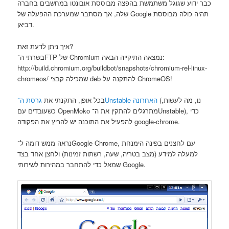
כבר ידוע שגוגל משתמשת בהפצה מבוססת אובונטו במחשבים בחברה
שלה, אך מסתבר שמערכת ההפעלה של Google תהיה כולה מבוססת
דביאן.
איך ניתן לדעת זאת?
בשרתי ה־FTP של Chromium נמצאה התיקייה הבאה:
http://build.chromium.org/buildbot/snapshots/chromium-rel-linux-
chromeos/ שמכילה קבצי deb להתקנה על ChromeOS!
(נו, מה לעשות,
גרסת ה־Unstable האחרונה
בכל אופן, התקנתי את
כשעובדים עם OpenMoko מתרגלים להתקין את ה־Unstable), כדי
להפעיל את התוכנה יש להריץ את הפקודה google-chrome.
נראה ממש דומה ל־Google Chrome, עם לחצנים בפינה הימנחת
למעלה למידע (מצב בטריה, שעה, רשתות זמינות) ולחצן אחד בצד
שמאל כדי להתחבר במהירות לשירותי Google.