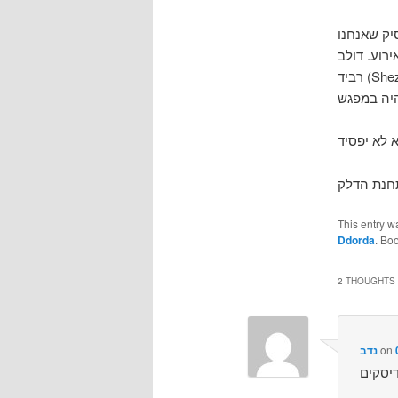
פשר להסיק שאנחנו
רוע. דולב
רביד (Shezif) ביקש בפורומים להביא איזו פעילות לאירוע, ואני חשבתי על מספר נושאים שאולי
This entry w
Ddorda
. Bo
2 THOUGHTS 
on
נדב