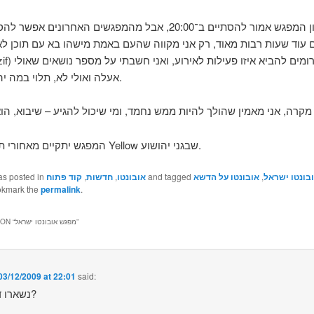
בעקרון המפגש אמור להסתיים ב־20:00, אבל מהמפגשים האחרונים א
 עוד שעות רבות מאוד, רק אני מקווה שהעם באמת מישהו בא עם תוכן לאי
אעלה ואולי לא, תלוי במה יהיה במפגש.
המפגש יתקיים מאחורי תחנת הדלק Yellow שבגני יהושוע.
בונטו ישראל
,
אובונטו על הדשא
and tagged
אובונטו
,
חדשות
,
קוד פתוח
as posted in
okmark the
permalink
.
”
מפגש אובונטו ישראל
ON “
03/12/2009 at 22:01
said:
נשארו דיסקים?