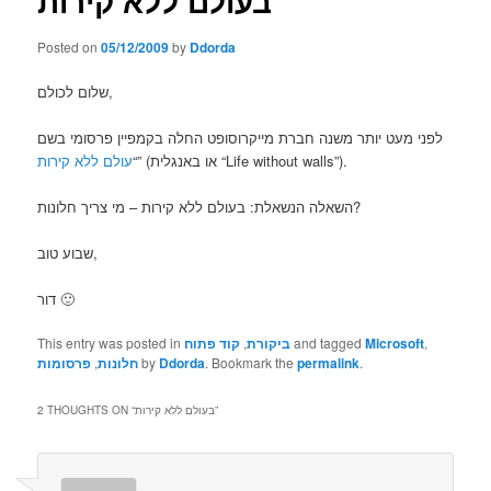
בעולם ללא קירות
Posted on
05/12/2009
by
Ddorda
שלום לכולם,
לפני מעט יותר משנה חברת מייקרוסופט החלה בקמפיין פרסומי בשם
עולם ללא קירות
“
” (או באנגלית “Life without walls”).
השאלה הנשאלת: בעולם ללא קירות – מי צריך חלונות?
שבוע טוב,
דור 🙂
This entry was posted in
קוד פתוח
,
ביקורת
and tagged
Microsoft
,
פרסומות
,
חלונות
by
Ddorda
. Bookmark the
permalink
.
2 THOUGHTS ON “
בעולם ללא קירות
”