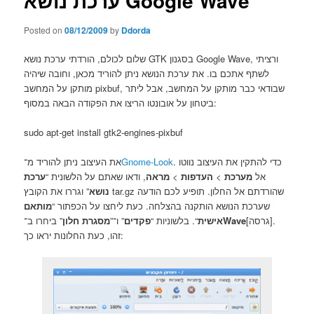
ערכת נושא Google Wave
Posted on
08/12/2009
by
Ddorda
שלום לכולם, הורדתי ערכת נושא GTK בסגנון Google Wave, ורציתי
לשתף אתכם בו. את ערכת הנושא ניתן להוריד מכאן, וחובה שיהיה
מותקן על המחשב pixbuf, שבודאי כבר מותקן על המחשב, אבל ליתר
ביטחון על אובונטו הריצו את הפקודה הבאה במסוף:
sudo apt-get install gtk2-engines-pixbuf
. כדי להתקין את העיצוב נווטו
Gnome-Look
את העיצוב ניתן להוריד מ־
אל
מערכת
>
העדפות
>
מראה
, ודאו שאתם על הלשונית “
ערכת
נושא
” וגררו את הקובץ tar.gz שהורדתם אל החלון. תופיע לכם הודעה
שערכת הנושא הותקנה בהצלחה. כעת ליחצו על הכפתור “
מותאם
[גרסה].
Wave
אישית
“. בלשוניות “
פקדים
” ו־”
מסגרת חלון
” ביחרו ב־
זהו, כעת החלונות יראו כך: