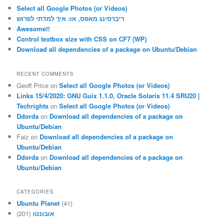
c
Select all Google Photos (or Videos)
h
ריברסינג מאפס, או: איך למדתי לפרוש
Awesome!!
Control textbox size with CSS on CF7 (WP)
Download all dependencies of a package on Ubuntu/Debian
RECENT COMMENTS
Geoff Price
on
Select all Google Photos (or Videos)
Links 15/4/2020: GNU Guix 1.1.0, Oracle Solaris 11.4 SRU20 |
Techrights
on
Select all Google Photos (or Videos)
Ddorda
on
Download all dependencies of a package on
Ubuntu/Debian
Faiz
on
Download all dependencies of a package on
Ubuntu/Debian
Ddorda
on
Download all dependencies of a package on
Ubuntu/Debian
CATEGORIES
Ubuntu Planet
(41)
(201)
אובונטו