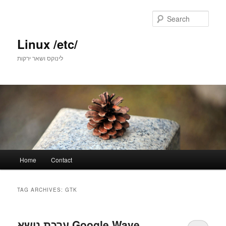
Skip
Skip
to
to
Sear
primary
secondary
content
content
Linux /etc/
לינוקס ושאר ירקות
Main
Home
Contact
menu
TAG ARCHIVES:
GTK
ערכת נושא Google Wave