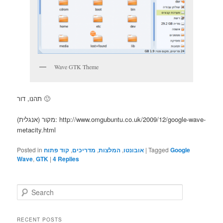
Wave GTK Theme
תהנו, דור 🙂
מקור (אנגלית): http://www.omgubuntu.co.uk/2009/12/google-wave-
metacity.html
Posted in
קוד פתוח
,
מדריכים
,
המלצות
,
אובונטו
|
Tagged
Google
Wave
,
GTK
|
4
Replies
S
e
a
r
RECENT POSTS