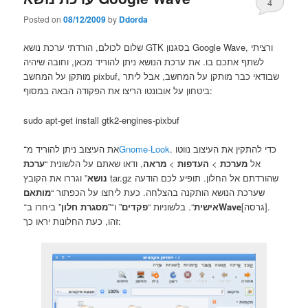
4
Posted on
08/12/2009
by
Ddorda
שלום לכולם, הורדתי ערכת נושא GTK בסגנון Google Wave, ורציתי
לשתף אתכם בו. את ערכת הנושא ניתן להוריד מכאן, וחובה שיהיה
מותקן על המחשב pixbuf, שבודאי כבר מותקן על המחשב, אבל ליתר
ביטחון על אובונטו הריצו את הפקודה הבאה במסוף:
sudo apt-get install gtk2-engines-pixbuf
את העיצוב ניתן להוריד מ־
Gnome-Look
. כדי להתקין את העיצוב נווטו
ערכת
, ודאו שאתם על הלשונית “
מראה
>
העדפות
>
מערכת
אל
נושא
” וגררו את הקובץ tar.gz שהורדתם אל החלון. תופיע לכם הודעה
שערכת הנושא הותקנה בהצלחה. כעת ליחצו על הכפתור “
מותאם
” ביחרו ב־
מסגרת חלון
” ו־”
פקדים
“. בלשוניות “
אישית
Wave
[גרסה].
זהו, כעת החלונות יראו כך: