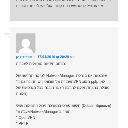
אני אתחיל להשתמש בה בקרוב, אולי יהיו לי יותר תשובות…
said:
17/03/2010 at 20:29
on
צפריר כהן
תרגום הידיעה משיווקית לעברית:
לגרסה החדשה של NetworkManager, שנמצאת גם בגרסה
האמורה של אובונטו, יש תמיכה גם ב־VPN מסוג pptp (לא
מוצלח במיוחד, אולם למרבה הצער מובנה בכל הגרסאות של
חלונות).
חיפוש פשוט במערכת ניהול החבילות אצלי (Debain Squeeze)
מעלה ש־NetworkManager תומך ב:
* OpenVPN
‏* PPTP