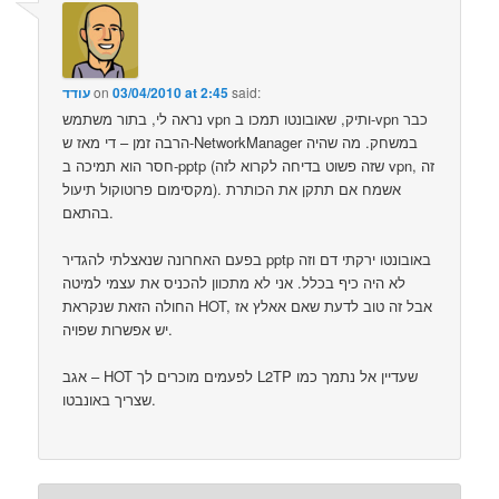
said:
03/04/2010 at 2:45
on
עודד
נראה לי, בתור משתמש vpn ותיק, שאובונטו תמכו ב-vpn כבר
הרבה זמן – די מאז ש-NetworkManager במשחק. מה שהיה
חסר הוא תמיכה ב-pptp (שזה פשוט בדיחה לקרוא לזה vpn, זה
מקסימום פרוטוקול תיעול). אשמח אם תתקן את הכותרת
בהתאם.
בפעם האחרונה שנאצלתי להגדיר pptp באובונטו ירקתי דם וזה
לא היה כיף בכלל. אני לא מתכוון להכניס את עצמי למיטה
החולה הזאת שנקראת HOT, אבל זה טוב לדעת שאם אאלץ אז
יש אפשרות שפויה.
אגב – HOT לפעמים מוכרים לך L2TP שעדיין אל נתמך כמו
שצריך באונבטו.