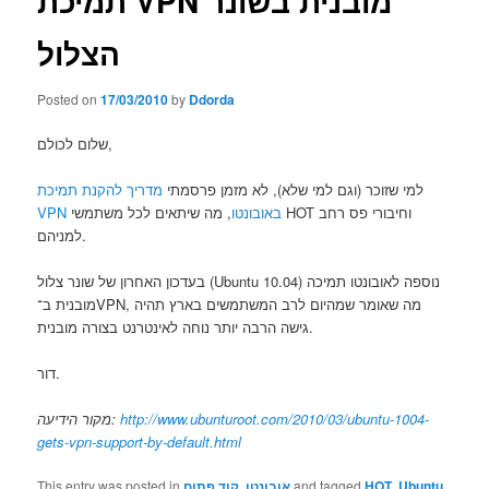
תמיכת VPN מובנית בשונר
הצלול
Posted on
17/03/2010
by
Ddorda
שלום לכולם,
למי שזוכר (וגם למי שלא), לא מזמן פרסמתי
מדריך להקנת תמיכת
VPN באובונטו
, מה שיתאים לכל משתמשי HOT וחיבורי פס רחב
למניהם.
בעדכון האחרון של שונר צלול (Ubuntu 10.04) נוספה לאובונטו תמיכה
מובנית ב־VPN, מה שאומר שמהיום לרב המשתמשים בארץ תהיה
גישה הרבה יותר נוחה לאינטרנט בצורה מובנית.
דור.
http://www.ubunturoot.com/2010/03/ubuntu-1004-
מקור הידיעה:
gets-vpn-support-by-default.html
Ubuntu
,
HOT
and tagged
אובונטו
,
קוד פתוח
This entry was posted in