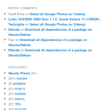
RECENT COMMENTS
Geoff Price
on
Select all Google Photos (or Videos)
Links 15/4/2020: GNU Guix 1.1.0, Oracle Solaris 11.4 SRU20 |
Techrights
on
Select all Google Photos (or Videos)
Ddorda
on
Download all dependencies of a package on
Ubuntu/Debian
Faiz
on
Download all dependencies of a package on
Ubuntu/Debian
Ddorda
on
Download all dependencies of a package on
Ubuntu/Debian
CATEGORIES
Ubuntu Planet
(41)
(201)
אובונטו
(3)
אופןמוקו
(21)
ביקורת
(37)
המלצות
(97)
חדשות
(27)
כללי
(57)
מדריכים