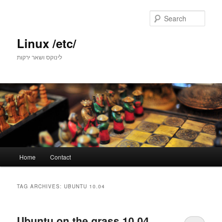
Skip
Skip
to
to
Sear
primary
secondary
content
content
Linux /etc/
לינוקס ושאר ירקות
Main
Home
Contact
menu
TAG ARCHIVES:
UBUNTU 10.04
Ubuntu on the grass 10.04