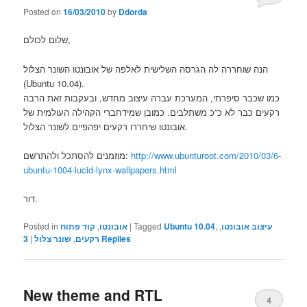
Posted on
16/03/2010
by
Ddorda
שלום לכולם,
הנה שוחררה לה הגרסה השלישית לאלפה של אובונטו השונר הצלול
(Ubuntu 10.04).
כמו שכבר סיפרתי, המערכת עברה עיצוב מחדש, ובעקבות זאת הרבה
רקעים כבר לא כ”כ משתלבים. כמובן שמידחברי הקהילה העולמית של
אובונטו שיחררו רקעים יפהפיים לשונר הצלול.
מוזמנים להסתכל ולהתרשם:
http://www.ubunturoot.com/2010/03/6-
ubuntu-1004-lucid-lynx-wallpapers.html
דור.
Posted in
קוד פתוח
,
אובונטו
|
Tagged
Ubuntu 10.04
,
,
עיצוב אובונטו
3
|
שונר צלול
,
רקעים
Replies
New theme and RTL
4