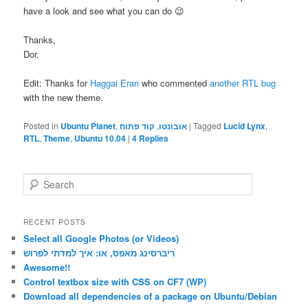
have a look and see what you can do 😉
Thanks,
Dor.
Edit: Thanks for
Haggai Eran
who commented
another RTL bug
with the new theme.
Posted in
Ubuntu Planet
,
קוד פתוח
,
אובונטו
|
Tagged
Lucid Lynx
,
RTL
,
Theme
,
Ubuntu 10.04
|
4
Replies
S
e
a
r
RECENT POSTS
c
Select all Google Photos (or Videos)
h
ריברסינג מאפס, או: איך למדתי לפרוש
Awesome!!
Control textbox size with CSS on CF7 (WP)
Download all dependencies of a package on Ubuntu/Debian