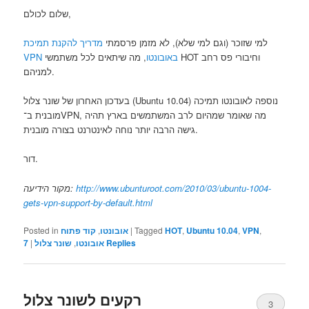
שלום לכולם,
למי שזוכר (וגם למי שלא), לא מזמן פרסמתי
מדריך להקנת תמיכת
VPN באובונטו
, מה שיתאים לכל משתמשי HOT וחיבורי פס רחב
למניהם.
בעדכון האחרון של שונר צלול (Ubuntu 10.04) נוספה לאובונטו תמיכה
מובנית ב־VPN, מה שאומר שמהיום לרב המשתמשים בארץ תהיה
גישה הרבה יותר נוחה לאינטרנט בצורה מובנית.
דור.
מקור הידיעה:
http://www.ubunturoot.com/2010/03/ubuntu-1004-
gets-vpn-support-by-default.html
Posted in
קוד פתוח
,
אובונטו
|
Tagged
HOT
,
Ubuntu 10.04
,
VPN
,
7
|
שונר צלול
,
אובונטו
Replies
רקעים לשונר צלול
3