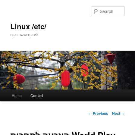
Skip
to
Sear
primary
content
Linux /etc/
לינוקס ושאר ירקות
Main
Home
Contact
menu
Post
←
Previous
Next
→
navigation