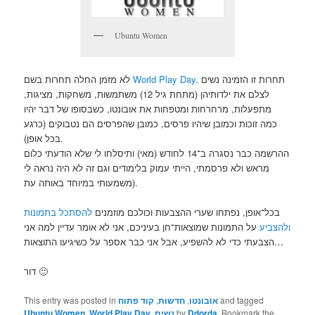
Ubuntu Women
. תחרות זו הזמינה נשים
World Play Day
לא מזמן החלה תחרות בשם
לצלם את ילדותיהן (מתחת גיל 12) משתמשות, משחקות, מציגות,
מתפעלות, מרחרחות ומטפחות את אובונטו, כשבסופו של דבר יהיו
כמה זוכות וכמובן שיהיו פרסים, כמובן שהפרסים הם נטבוקים (כרגע
בכל אופן).
ההרשמה כבר נסגרה ב־14 לחודש (מאי) ותיסלחו לי שלא הודעתי כלום
מראש ולא פרסמתי, הייתי עמוק בלימודים וגם זה לא היה נראה לי
משמעותי במיוחד באותה עת).
בכל־אופן, נפתחו שערי ההצבעות וכולכם מוזמנים
להסתכל בתמונות
ולהצביע
על התמונות שמוצאות־חן בעיניכם, אני לא אומר עדיין למה אני
הצבעתי כדי לא להשפיע, אבל אני כבר אספר על כשיגיעו התוצאות…
דור 🙂
and tagged
אובונטו
,
חדשות
,
קוד פתוח
This entry was posted in
. Bookmark the
Ddorda
by
נשים
,
World Play Day
,
Ubuntu Women