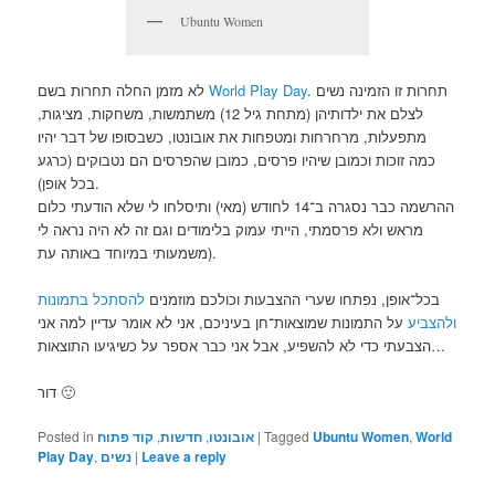
Ubuntu Women
לא מזמן החלה תחרות בשם
World Play Day
. תחרות זו הזמינה נשים
לצלם את ילדותיהן (מתחת גיל 12) משתמשות, משחקות, מציגות,
מתפעלות, מרחרחות ומטפחות את אובונטו, כשבסופו של דבר יהיו
כמה זוכות וכמובן שיהיו פרסים, כמובן שהפרסים הם נטבוקים (כרגע
בכל אופן).
ההרשמה כבר נסגרה ב־14 לחודש (מאי) ותיסלחו לי שלא הודעתי כלום
מראש ולא פרסמתי, הייתי עמוק בלימודים וגם זה לא היה נראה לי
משמעותי במיוחד באותה עת).
בכל־אופן, נפתחו שערי ההצבעות וכולכם מוזמנים
להסתכל בתמונות
ולהצביע
על התמונות שמוצאות־חן בעיניכם, אני לא אומר עדיין למה אני
הצבעתי כדי לא להשפיע, אבל אני כבר אספר על כשיגיעו התוצאות…
דור 🙂
Posted in
קוד פתוח
,
חדשות
,
אובונטו
|
Tagged
Ubuntu Women
,
World
Play Day
,
נשים
|
Leave a reply