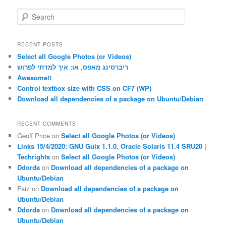
S
e
a
r
RECENT POSTS
c
Select all Google Photos (or Videos)
h
ריברסינג מאפס, או: איך למדתי לפרוש
Awesome!!
Control textbox size with CSS on CF7 (WP)
Download all dependencies of a package on Ubuntu/Debian
RECENT COMMENTS
Geoff Price
on
Select all Google Photos (or Videos)
Links 15/4/2020: GNU Guix 1.1.0, Oracle Solaris 11.4 SRU20 |
Techrights
on
Select all Google Photos (or Videos)
Ddorda
on
Download all dependencies of a package on
Ubuntu/Debian
Faiz
on
Download all dependencies of a package on
Ubuntu/Debian
Ddorda
on
Download all dependencies of a package on
Ubuntu/Debian