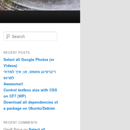
S
e
a
r
RECENT POSTS
c
Select all Google Photos (or
h
Videos)
ריברסינג מאפס, או: איך למדתי
לפרוש
Awesome!!
Control textbox size with CSS
on CF7 (WP)
Download all dependencies of
a package on Ubuntu/Debian
RECENT COMMENTS
Geoff Price
on
Select all