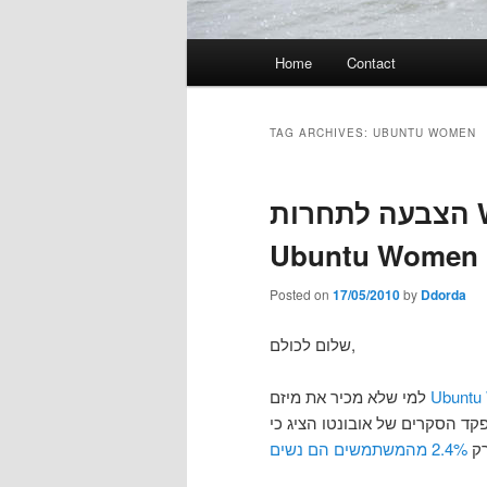
Main
Home
Contact
menu
TAG ARCHIVES:
UBUNTU WOMEN
הצבעה לתחרות World Play Day של מיזם
Ubuntu Women
Posted on
17/05/2010
by
Ddorda
שלום לכולם,
למי שלא מכיר את מיזם
Ubuntu
טו בקרב הנשים. פרוייקט זה קם לאחר שב־2006 מפקד הסקרים של אובונטו הציג כי
רק
2.4% מהמשתמשים הם נשים