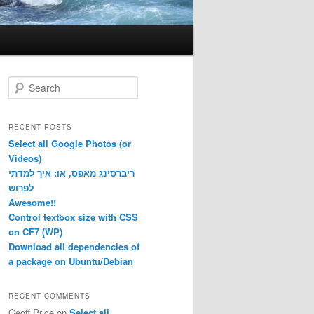
S
e
a
r
RECENT POSTS
c
Select all Google Photos (or
h
Videos)
ריברסינג מאפס, או: איך למדתי
לפרוש
Awesome!!
Control textbox size with CSS
on CF7 (WP)
Download all dependencies of
a package on Ubuntu/Debian
RECENT COMMENTS
Geoff Price
on
Select all