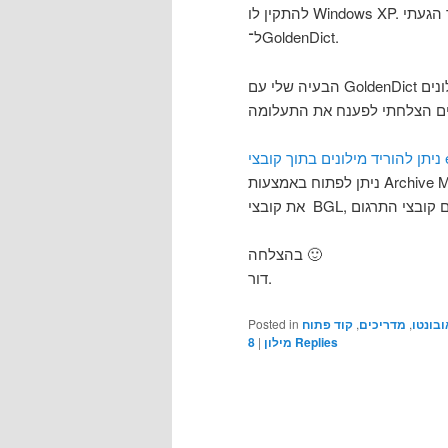
להתקין לו Windows XP. אחד הדברים שהיו לו הכי חשובים זה מילון עם מקש־חם. כך הגעתי
ל־GoldenDict.
הבעיה שלי עם GoldenDict הייתה שלא היו לו מילונים עצמאיים ולא הצלחתי למצוא מילונים
ניתן לפתוח באמצעות Archive Manager של Gnome (או בעברית צחה: file-roller), שם תמצאו
בהצלחה 🙂
דור.
Posted in
קוד פתוח
,
מדריכים
,
ובונטו
8
|
מילון
Replies