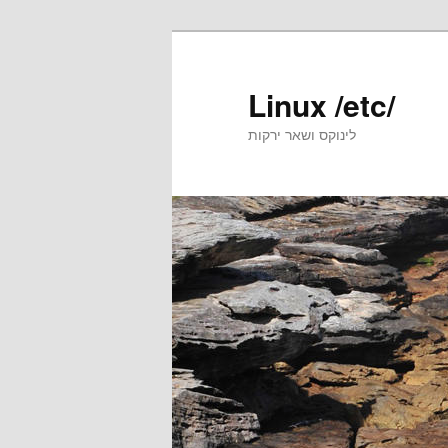
Skip
Skip
to
to
primary
secondary
Linux /etc/
content
content
לינוקס ושאר ירקות