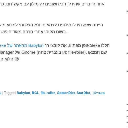
בשום מקום! אחרי הרבה מאוד חיפושים הצלחתי לפענח את התעלומה.
ובאופן מפתיע, את קובצי ה־exe הללו
ניתן להוריד מילונים בתוך קובצי exe מהאתר של Babylon
את קובצי BGL, הלוא הם קובצי התרגום 🙂
א
|
Tagged
Babylon
,
BGL
,
file-roller
,
GoldenDict
,
StarDict
,
,
באבילון