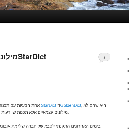
tarDict
8
אחת הבעיות עם תכנות המילון הנפוצות בלינוקס, בינהן
StarDict
ו־
GoldenDict
, היא שהם לא
מילונים עצמאיים אלא תכנות שיודעות לפענח מילונים של כל מני תכנות.
בימים האחרונים התקנתי לסבא של חברה שלי את אובונטו