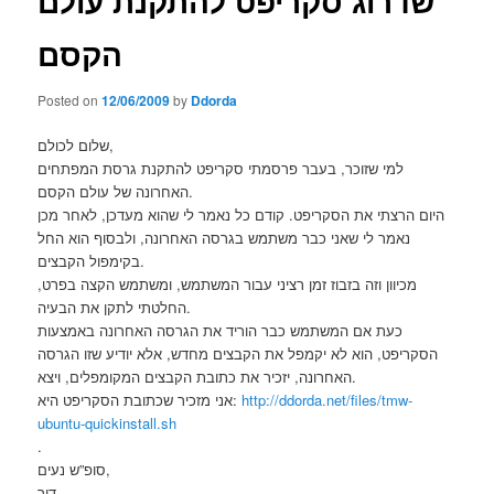
שדרוג סקריפט להתקנת עולם
הקסם
Posted on
12/06/2009
by
Ddorda
שלום לכולם,
למי שזוכר, בעבר פרסמתי סקריפט להתקנת גרסת המפתחים
האחרונה של עולם הקסם.
היום הרצתי את הסקריפט. קודם כל נאמר לי שהוא מעדכן, לאחר מכן
נאמר לי שאני כבר משתמש בגרסה האחרונה, ולבסוף הוא החל
בקימפול הקבצים.
מכיוון וזה בזבוז זמן רציני עבור המשתמש, ומשתמש הקצה בפרט,
החלטתי לתקן את הבעיה.
כעת אם המשתמש כבר הוריד את הגרסה האחרונה באמצעות
הסקריפט, הוא לא יקמפל את הקבצים מחדש, אלא יודיע שזו הגרסה
האחרונה, יזכיר את כתובת הקבצים המקומפלים, ויצא.
http://ddorda.net/files/tmw-
אני מזכיר שכתובת הסקריפט היא:
ubuntu-quickinstall.sh
.
סופ”ש נעים,
דור.