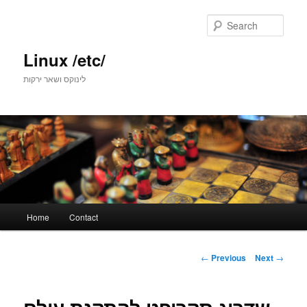
Skip
to
Sear
primary
content
Linux /etc/
לינוקס ושאר ירקות
Main
Home
Contact
menu
Post
←
Previous
Next
→
navigation