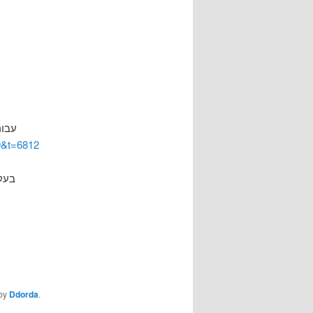
עבור
=9&t=6812
בעק
by
Ddorda
.