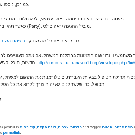
כמו־כן, נוספו שני חידושים:
מעתה ניתן לשנות את הסיסמה באופן עצמאי, וללא תלות במנהלי השרת!
כאשר תהיו בחגיגה (Party), מוביל החגיגה יראה בולט.
.
כדי לראות את כל מה שתוקן:
רשימת השינו
 משתמשי ווינדוז שונו התמונות בהתקנת המשחק. אם אתם מעוניינים להצ
http://forums.themanaworld.org/viewtopic.php?f
חדשות, תוכלו לעשות זאת כאן:
בות תחילת הטיפול בבעיית העברית, ביטלו זמנית את התרגום למשחק, 
תטופל, כדי שלשחקנים לא יהיה צורך לקרוא את כל הטקסטים הפוך.
סופ”ש נעים,
עולם הקסם
,
תרגום
and tagged
חדשות
,
עברית
,
עולם הקסם
,
קוד פתוח
as posted in
he
permalink
.