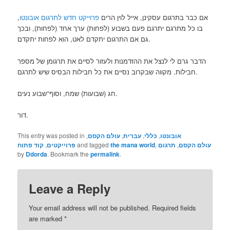
אם כבר בתרגום עסקינן, אייל לוין הרים
פרוייקט חדש לתרגום אובונטו
,
בו כל מתרגם יתרגם פעם בשבוע (לפחות) ערך אחד (לפחות), ובכך
גם אם התרגום יתקדם לאט, הוא לפחות יתקדם.
הדבר גרם לי לנצל את ההזדמנות ולעזור לסיים את תרגומן של מספר
חבילות. מקווה שבקרוב נסיים את כל חבילות הבסיס שיש לתרגם.
חג (שבועות) שמח, וסוף־שבוע נעים.
דור.
אובונטו
,
כללי
,
עברית
,
עולם הקסם
,
This entry was posted in
עולם הקסם
,
תרגום
,
the mana world
and tagged
פרוייקטים
,
קוד פתוח
by
Ddorda
. Bookmark the
permalink
.
Leave a Reply
Your email address will not be published.
Required fields
are marked
*