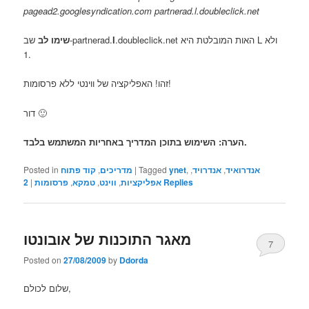
pagead2.googlesyndication.com partnerad.l.doubleclick.net
.doubleclick.net האות המובלטת היא L ולא
l
שב-partnerad.
שימו לב
1.
זהו! האפליקציה של ווינטי ללא פרסומות!
דור 🙂
הערה: השימוש בתוכן המדריך באחריות המשתמש בלבד.
אנדרואיד
,
אנדרויד
,
,
ynet
Tagged
|
מדריכים
,
קוד פתוח
Posted in
Replies
אפליקציות
,
ווינט
,
טמקא
,
פרסומות
|
2
מאגר התוכנות של אובונטו
7
Posted on
27/08/2009
by
Ddorda
שלום לכולם,