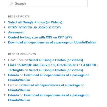
S
e
a
r
RECENT POSTS
c
Select all Google Photos (or Videos)
h
ריברסינג מאפס, או: איך למדתי לפרוש
Awesome!!
Control textbox size with CSS on CF7 (WP)
Download all dependencies of a package on Ubuntu/Debian
RECENT COMMENTS
Geoff Price
on
Select all Google Photos (or Videos)
Links 15/4/2020: GNU Guix 1.1.0, Oracle Solaris 11.4 SRU20 |
Techrights
on
Select all Google Photos (or Videos)
Ddorda
on
Download all dependencies of a package on
Ubuntu/Debian
Faiz
on
Download all dependencies of a package on
Ubuntu/Debian
Ddorda
on
Download all dependencies of a package on
Ubuntu/Debian