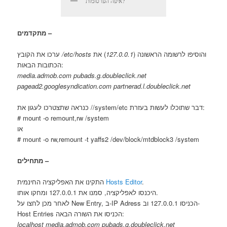
איפה הפרסומות?
מתקדמים –
והוסיפו לרשומה הראשונה (
127.0.0.1
) את
‎/etc/hosts
ערכו את הקובץ
הכתובות הבאות:
media.admob.com pubads.g.doubleclick.net
pagead2.googlesyndication.com partnerad.l.doubleclick.net
כנראה שתצטרכו לעגון את /‎/system/etc דבר שתוכלו לעשות בעזרת:
‎# mount -o remount,rw /system
או
‎# mount -o rw,remount -t yaffs2 /dev/block/mtdblock3 /system
מתחילים –
.
Hosts Editor
התקינו את האפליקציה החינמית
היכנסו לאפליקציה, סמנו את 127.0.0.1 ומחקו אותו.
לאחר מכן לחצו על New Entry, ב-IP Adress הכניסו 127.0.0.1 וב-
Host Entries הכניסו את השורה הבאה:
localhost media.admob.com pubads.g.doubleclick.net