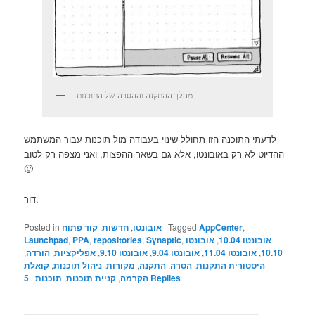
מהלך ההתקנה וההסרה של התוכנות
לדעתי התוכנה הזו תחולל שינוי בעבודה מול תוכנות עבור המשתמש
ההדיוט לא רק באובונטו, אלא גם בשאר ההפצות, ואני מצפה רק לטוב
🙂
דור.
,
AppCenter
Tagged
|
אובונטו
,
חדשות
,
קוד פתוח
Posted in
אובונטו 10.04
,
אובונטו
,
Synaptic
,
repositories
,
PPA
,
Launchpad
10.10
,
אובונטו 11.04
,
אובונטו 9.04
,
אובונטו 9.10
,
אפליקציות
,
הורדה
,
היסטורית התקנות
,
הסרה
,
התקנה
,
מקורות
,
ניהול תוכנות
,
קואלת
Replies
הקרמה
,
קניית תוכנות
,
תוכנות
|
5