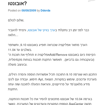
אובונטו?
Posted on
08/08/2009
by
Ddorda
שלום לכולם,
כבר לפני זמן רב נתקלתי ב
ערך בוויקי של אובונטו
, ורציתי להעביר
הלאה…
הערך מתאר אפליקציה שכנראה תופיע באובונטו 9.10, ותשתפר
בשלבים עד 11.04.
אפליקציה זו תחליף את תוכנת ה־Add/Remove הקיימת כיום באובונטו
(ובעקבותיה גם בדביאן), תאפשר התקנת תוכנות בנוחות מקסימלית,
ובעיצוב מעולה.
התכנון הוא שגרסה 9.10 התוכנה תכיל אפשרויות הוספה והסרה רגילים,
חיפוש, עבודה עם לינקי Apt, מערכת עדכונים, שימוש במקורות, הוצאת
מידע מלאנצ’פד על פרוייקטים, והוראות הפעלה לתוכנה שזה עתה
התקנת.
בגרסה 10.04 של אובונטו מתכוונים להסיר את כל תוכנות ההתקנה,
הוספת המקורות והעדכונים של המערכת, כאשר AppCenter תהווה