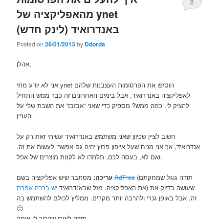
2
מהאפליקציה של ynet
באנדרואיד (לינק חדש)
Posted on
26/01/2013
by
Ddorda
אהלן,
אני לא יודע מתי ynet הוסיפו את הפרסומות העצבנות שלהם
לאפליקציה באנדרואיד, אבל בימים האחרונים זה כבר ממש התחיל
להציק לי. כמה ממש? מספיק כדי שאני “אבזבז” את השבת שלי על
העניין.
חשוב לציין שכיוון שאני משתמש באנדרואיד עשיתי זאת רק על
אנדרואיד, אך אני מניח שעל אייפון פרוץ יהיה גם אפשרי לעשות את זה.
ואם לא, בעסה לכם, תלמדו לא לקנות מוצרים של אפל.
(תודה גוגל שמחקתם
AdFree
מסתבר שיש אפליקציה בשם
עריכה:
) שעושה בדיוק את
את האפליקציה. מזל שבאנדרואיד
יש בררה אחרת
זה, אבל באופן גנרי ולהרבה יותר מקרים. ממליץ לכולם להשתמש בה
🙂
תודה לאורי שהכיר לי אותה.