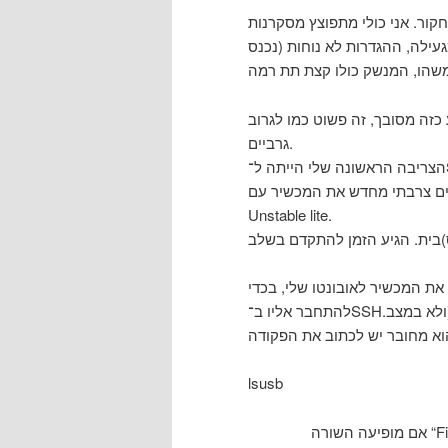
לה, ההגדרות לא נוחות (נכנס
זה מסובך, זה פשוט כמו לגרוב
גרביים.
הצריבה הראשונה שלי הייתה ל־SHR Unstable full (לא יציב זו מילה קצת גדולה על זה),
צרבתי מחדש את המכשיר עם SHR
Unstable lite.
את המכשיר לאובונטו שלי, בכדי
להתחבר אליו ב־SSH.ראשית יש לוודא שהמכשיר מזוהה. הוא צריך להיות דלוק (ולא במצב
lsusb
אם מופיעה השורה “First International Computer, Inc. OpenMoko Neo1973 kernel