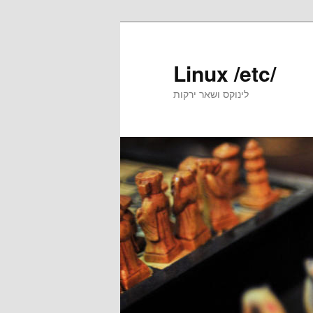
Skip
Skip
to
to
primary
secondary
Linux /etc/
content
content
לינוקס ושאר ירקות