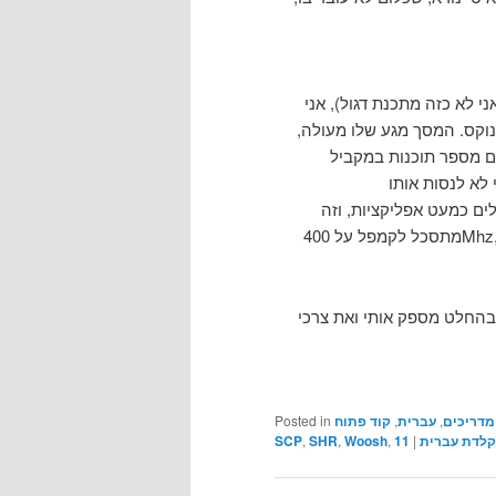
י לא כזה מתכנת דגול), אני
ינוקס. המסך מגע שלו מעולה,
ם כמעט אפליקציות, וזה
מתסכל לקמפל על 400Mhz, ובכלל אין מספיק אפליקציות שמותאמות במיוחד למכשיר (כמו
מדריכים
,
עברית
,
קוד פתוח
Posted in
לדת עברית
|
11
,
Woosh
,
SHR
,
SCP