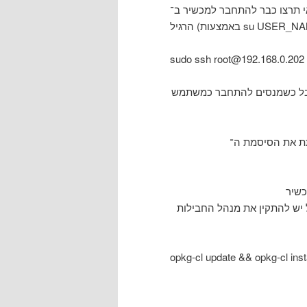
להתחבר למכשיר ב־SSH. יש לחזור למשתמש
sudo ssh root@192.168.0.202
 אבל כשמנסים להתחבר כמשתמש
 את מנהל החבילות opkg שהוא מנהל החבילות הפופולרי בהפצת ה־SHR
opkg-cl update && opkg-cl inst