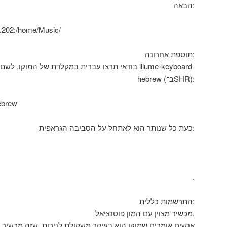
הבאה:
.202:/home/Music/
תוספת אחרונה:
בודאי תרצו עברית במקלדת של המוקו, לשם כך יש להתק
hebrew (ב־SHR):
hebrew
כעת כל שנותר הוא לאתחל על הסביבה הגראפית:
.
התרשמות כללית:
מכשיר מצוין עם המון פוטנציאל.
אנשים אומרים שמוקו הוא בעיקר משקולת לנירות, שזה מכשיר אי