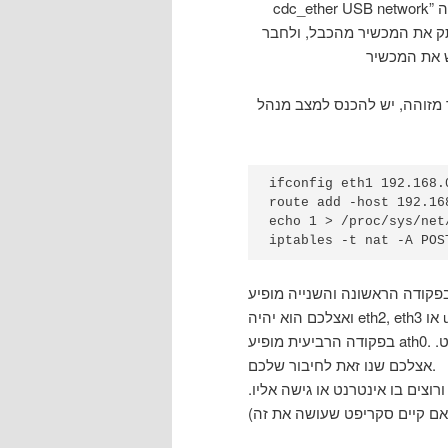
cdc_ether USB network” הכל בסדר. אם לא – יש להכנס למצב המתנה (Suspend), לחזור
נתק את המכשיר מהכבל, ולחבר
ס למצב מנהל (באמצעות הפקודה sudo su, לא לעשות sudo
ifconfig eth1 192.168.
route add -host 192.16
echo 1 > /proc/sys/net
iptables -t nat -A POS
נה והשנייה מופיע eth1. חיבור זה הינו החיבור של המכשיר, ייתכן
בפקודה הרביעית מופיע ath0. זהוהחיבור האלחוטי שממנו אני מחובר במחשב לאינטרנט.
אצלכם שנו זאת לחיבור שלכם.
צים בו אינטרנט או גישה אליו.
 אם קיים סקריפט שעושה את זה)