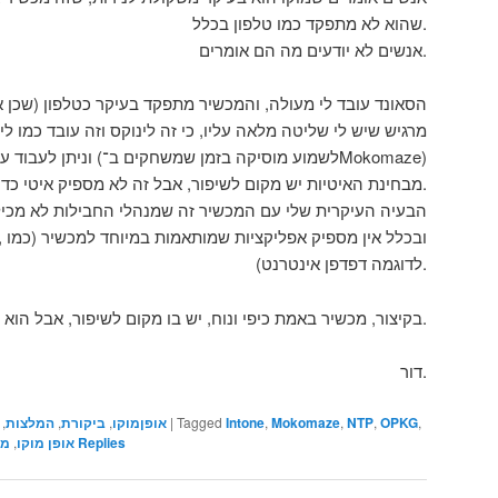
שהוא לא מתפקד כמו טלפון בכלל.
אנשים לא יודעים מה הם אומרים.
הסאונד עובד לי מעולה, והמכשיר מתפקד בעיקר כטלפון (שכן אנ
מרגיש שיש לי שליטה מלאה עליו, כי זה לינוקס וזה עובד כמו ל
וניתן לעבוד עם מספר תוכנות במקביל (לשמוע מוסיקה בזמן שמשחקים ב־Mokomaze)
מבחינת האיטיות יש מקום לשיפור, אבל זה לא מספיק איטי כדי לא לנסות אותו.
הבעיה העיקרית שלי עם המכשיר זה שמנהלי החבילות לא מכילי
לדוגמה דפדפן אינטרנט).
בקיצור, מכשיר באמת כיפי ונוח, יש בו מקום לשיפור, אבל הוא בהחלט מספק אותי ואת צרכי.
דור.
,
OPKG
,
NTP
,
Mokomaze
,
Intone
Tagged
|
אופןמוקו
,
ביקורת
,
המלצות
,
Replies
אופן מוקו
,
מק