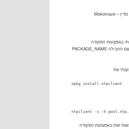
 מדי)
: opkg install PACKAGE_NAME (כאשר את
opkg install ntpclient
ntpclient -s -h pool.ntp.
עשות זאת באמצעות הפקודה