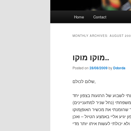
Main
Home
Contact
menu
MONTHLY ARCHIVES:
AUGUST 200
מוקו מוקו..
Posted on
28/08/2009
by
Ddorda
שלום לכולם,
י לשבוע של הרגעות בצפון יחד
ת מכשיר האופןמוקו (A6 850+Buzz fix שזהה ל־A7 רק יותר זול)
 יגיע אליי באמצע הטיול – ואכן