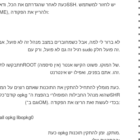
כעת לאחר שהגדרתם את הכל, ודאי תרצו כבר 
הרגיל (באמצעות su USER_NAME), ולהריץ את הפקודה:
לא ברור לי למה, אבל כשמחוברים במצב מנהל זה לא פועל,
רגיל זה גם לא פועל, ורק עם sudo זה פועל חלק.
תתבקשו לתת את הסיסמת ה־ROOT של המוקו. פשוט הקישו אנטר (אין סיסמה).
זהו. אתם בפנים, ואפילו יש אינטרנט.
כעת מומלץ להתחיל להתקין את התוכנות שאתם רוצים על המכשיר.
קודם־כל יש להתקין
(וגם ב־OM). בכדי לעשות זאת הריצו את הפקודה:
all opkg libopkg0
כעת opkg מותקן. זמן להתקין תוכנות.
ההתקנות שלי: