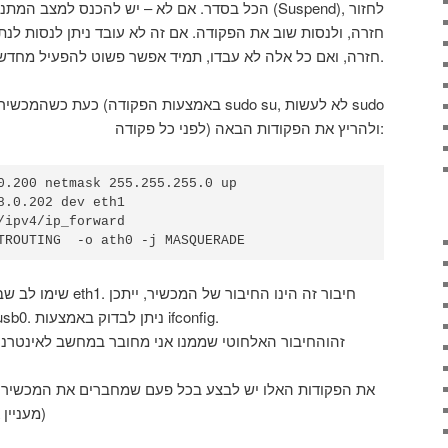
חזרה, ולנסות שוב את הפקודה. אם זה לא עובד ניתן לנסות ל
חזרה, ואם כל אלה לא עבדו, תמיד אפשר פשוט להפעיל מחדש את המכשיר.
כעת כשהמכשיר מזוהה, יש להכנ
לפני כל פקודה) ולהריץ את הפקודות הבאה:
0.200 netmask 255.255.255.0 up

8.0.202 dev eth1

/ipv4/ip_forward

TROUTING  -o ath0 -j MASQUERADE
שימו לב שבפקודה הראשו
ואצלכם הוא יהיה eth2, eth3 או usb0. ניתן לבדוק באמצעות ifconfig.
את הפקודות האלו יש לבצע בכל פעם שמחברים את המכשיר ורו
(מעניין