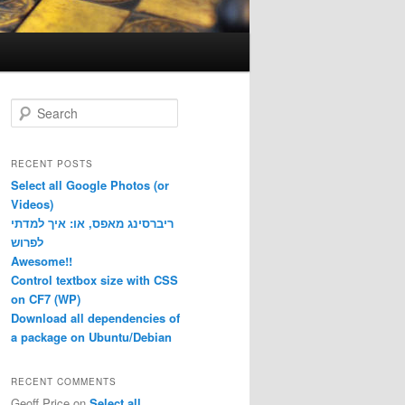
S
e
a
r
RECENT POSTS
c
Select all Google Photos (or
h
Videos)
ריברסינג מאפס, או: איך למדתי
לפרוש
Awesome!!
Control textbox size with CSS
on CF7 (WP)
Download all dependencies of
a package on Ubuntu/Debian
RECENT COMMENTS
Geoff Price
on
Select all