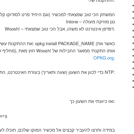
Mokomaze – המשחק הכי טוב שמצאתי למכשיר (וגם היחיד פרט לסודוקו קל
Intone – נגן מוזיקה מעולה
Woosh! – דפדפן אינטרנט לא משהו, אבל הכי טוב שמצאתי.
את ההתקנות עשיתי באמצעות הפקודה
PACKAGE_NAME מחליף שם החבילה), חוץ מאת Woosh! אותו התקנתי ממאגר החבילות של
OPKG.org
.
כדי לכוון את השעון (שעה ותאריך) בעזרת האינטרנט, התקנתי את NTP:
ואז כיוונתי את השעון כך:
org
במידה ותרצו להעביר קבצים אל מכשיר המוקו שלכם, תוכלו ל