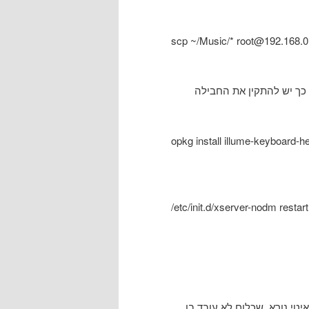
scp ~/Music/* root@192.168.0
ין את החבילה illume-keyboard-
opkg install illume-keyboard-
/etc/init.d/xserver-nodm restart
טי נורא, שכלום לא עובד בו,