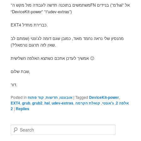
משתמשים בתוכנה חדשה לעבודה מול מקש ה־FN בניידים (מ־”hal” אל
“DeviceKit-power” ו־”udev-extras”)
EXT4 כברירת מחדל.
מהנסיון שלי נראה נחמד מאוד, כמובן שגם דומה לג’ונטי (שמתם לב
שאין לזה תרגום נורמאלי?).
אמשיך לעדכן אתכם כשתצא האלפה השלישית 🙂
שבת שלום,
דור.
Posted in
קוד פתוח
,
חדשות
,
אובונטו
|
Tagged
DeviceKit-power
,
EXT4
,
grub
,
grub2
,
hal
,
udev-extras
,
קואלת הקרמה
,
ג'אונטי
,
אלפה 2
2
|
Replies
S
e
a