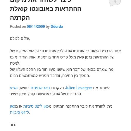
4
ההתראות באובונטו קואלת
הקרמה
Posted on
08/11/2009
by
Ddorda
שלום לכולם,
אחד הדברים ששונו בין אובונטו 9.04 לבין אובונטו 9.10, הוא המיקום של
של ההתראות בזמן שאין מעל פריט אחד בו זמנית, אותו הורידו מעט
למטה.
מה שנגרם בסופו של דבר הוא שישנו מעין חור בין החלק העליון של
המסך בין התיבה, והדבר מפריע למשתמשים רבים.
לשחזר את
הציע Julien Lavergne
בעקבות
באג שנפתח
בנושא,
ההגדרות של 9.04 באמצעות קובץ תיקון שיצר.
ניתן להוריד את קובץ ההתקנה המתוקן מ
כאן ל־32 סיביות
או מ
כאן
ל־64 סיביות
.
דור.