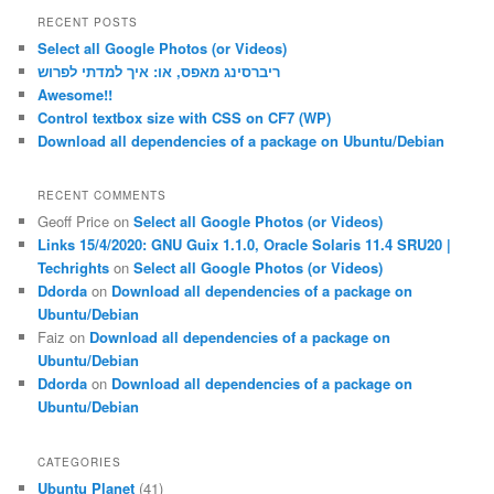
r
RECENT POSTS
c
Select all Google Photos (or Videos)
h
ריברסינג מאפס, או: איך למדתי לפרוש
Awesome!!
Control textbox size with CSS on CF7 (WP)
Download all dependencies of a package on Ubuntu/Debian
RECENT COMMENTS
Geoff Price
on
Select all Google Photos (or Videos)
Links 15/4/2020: GNU Guix 1.1.0, Oracle Solaris 11.4 SRU20 |
Techrights
on
Select all Google Photos (or Videos)
Ddorda
on
Download all dependencies of a package on
Ubuntu/Debian
Faiz
on
Download all dependencies of a package on
Ubuntu/Debian
Ddorda
on
Download all dependencies of a package on
Ubuntu/Debian
CATEGORIES
Ubuntu Planet
(41)