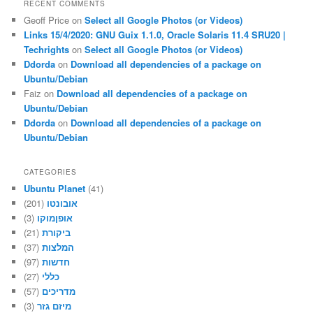
RECENT COMMENTS
Geoff Price
on
Select all Google Photos (or Videos)
Links 15/4/2020: GNU Guix 1.1.0, Oracle Solaris 11.4 SRU20 |
Techrights
on
Select all Google Photos (or Videos)
Ddorda
on
Download all dependencies of a package on
Ubuntu/Debian
Faiz
on
Download all dependencies of a package on
Ubuntu/Debian
Ddorda
on
Download all dependencies of a package on
Ubuntu/Debian
CATEGORIES
Ubuntu Planet
(41)
(201)
אובונטו
(3)
אופןמוקו
(21)
ביקורת
(37)
המלצות
(97)
חדשות
(27)
כללי
(57)
מדריכים
(3)
מיזם גזר