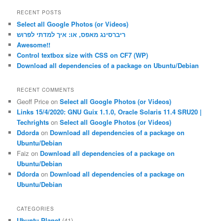
a
r
RECENT POSTS
c
Select all Google Photos (or Videos)
h
ריברסינג מאפס, או: איך למדתי לפרוש
Awesome!!
Control textbox size with CSS on CF7 (WP)
Download all dependencies of a package on Ubuntu/Debian
RECENT COMMENTS
Geoff Price
on
Select all Google Photos (or Videos)
Links 15/4/2020: GNU Guix 1.1.0, Oracle Solaris 11.4 SRU20 |
Techrights
on
Select all Google Photos (or Videos)
Ddorda
on
Download all dependencies of a package on
Ubuntu/Debian
Faiz
on
Download all dependencies of a package on
Ubuntu/Debian
Ddorda
on
Download all dependencies of a package on
Ubuntu/Debian
CATEGORIES
Ubuntu Planet
(41)