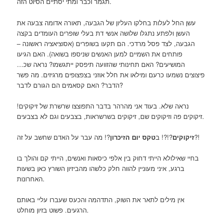
תגמר וכבר ומתי יסתיים הסיוט הזה.
עשן החל לעלות בחלקו העליון של הגבעה, תאורה אדומה צבעה את
העשן ולפתע נתגלו שלושה אנשי דת בעלי שופרים העומדים בקצה
הגבעה, לצד פסל מרדכי. הם תקעו בשופרים (אסוציאציה ראשונה –
פותחים את השמיים למען האנשים שניספו בשואה). האם הגיעו
המושיעים? האם תחינותי שהזוועה תיפסק ייתגשמו? נראה שכ…
פיצוצים נשמעו כרעם ומילאו את חלל אוזני בצפצופים מרגיזים. מה פשר
הדבר? האם קסאמים הם הגורם לדבר?
נראה שלא. בעוד אני מהרהר בדבר התפוצצו שרשרת של זיקוקים!
זיקוקים פה וזיקוקים שם, זיקוקים בשרשראות, בצבעים וגם לא בצבעים.
?! מה עבר על האדם שחשב על זה?!
זיקוקים
?!?! ב
טקס יום הזיכרון
בחיי שאילולא הייתי דחוק בין אלפי כיסאות ואנשים, הייתי קם והולך בו
ברגע, איני מעוניין להווה חלק כלשהו מהביזיון השורץ כאן בשעות
האחרונות.
אין מילים לתאר את השוק, התדהמה והכעס שעברו עליי באותם
הרגעים. פשוט בזיון מוחלט.