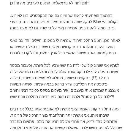
הצלחה לא נורמאלית, הראינו לערבים מה זה! כן!”.
בהמשך הופתעתי לראות שהזמינו גם את הבקסטריט בויז לאירוע.
להקה שזזה בתנועות מאוד מדויקות ומתוכננות, צעדי Blue וקולות היי
פייב. ממש להקת בנים אמיתית (אף על פי שהיו גם לא מעט בנות).
לאחר מכן, הגיע החלק היחידי שנראה לי במקום. חיילים יחד עם נציגי
הנוער העובד והלומד הציגו קבוצות אנשים שעזרו בהצלת אנשים או
בהתקוממות נגד המשטר הנאצי בכל ארץ כמעט, והדליקו נר לזכרם.
לפתע אני שומע קול של ילדה בת שש-שבע לכל היותר, וכעבור מספר
שניות תפסה עיני ילדה קטנטונת עולה לבמה ומגלמת דמות של ילדה
בת 12 (?!) בתקופת השואה, מונולוג לא מוצלח במיוחד, הילדה
פיספסה את הפלייבק שרץ ברקע בכמה שניות ועשתה תנועות
מעצבנות שמרטו אותי מעצבים. איך מעלים בטקס כל-כך רציני וחשוב
ילדה כל-כך קטנה? ולמה זה נראה כמו בדיחה מהלכת (ובת שש)?!
עתה החל הריקוד. האמת שאני אישית לא אהבתי אותו בכלל אך רבים
שיבחו אותו. אני אישית יותר התלהבתי משיר הרקע של הריקוד,
שהתחיל כחד-גדיא, אך אחרי שכולם הרגו את כולם, פתאום מתברר
שבכלל לא פסח ושזו ילדה השואלת קושיות את אביה על מתי המלחמה