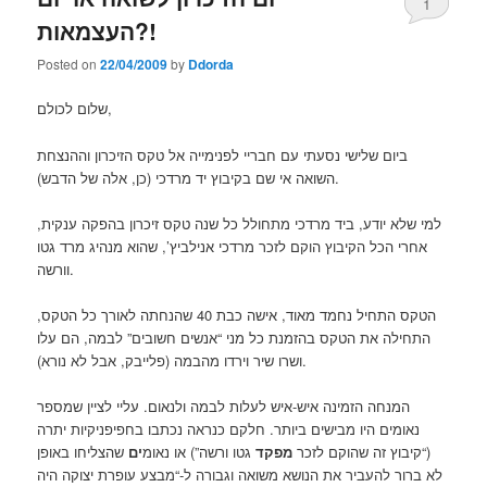
1
העצמאות?!
Posted on
22/04/2009
by
Ddorda
שלום לכולם,
ביום שלישי נסעתי עם חבריי לפנימייה אל טקס הזיכרון וההנצחת
השואה אי שם בקיבוץ יד מרדכי (כן, אלה של הדבש).
למי שלא יודע, ביד מרדכי מתחולל כל שנה טקס זיכרון בהפקה ענקית,
אחרי הכל הקיבוץ הוקם לזכר מרדכי אנילביץ’, שהוא מנהיג מרד גטו
וורשה.
הטקס התחיל נחמד מאוד, אישה כבת 40 שהנחתה לאורך כל הטקס,
התחילה את הטקס בהזמנת כל מני “אנשים חשובים” לבמה, הם עלו
ושרו שיר וירדו מהבמה (פלייבק, אבל לא נורא).
המנחה הזמינה איש-איש לעלות לבמה ולנאום. עליי לציין שמספר
נאומים היו מבישים ביותר. חלקם כנראה נכתבו בחפיפניקיות יתרה
(“קיבוץ זה שהוקם לזכר
מפקד
גטו ורשה”) או נאומ
ים
שהצליחו באופן
לא ברור להעביר את הנושא משואה וגבורה ל-“מבצע עופרת יצוקה היה