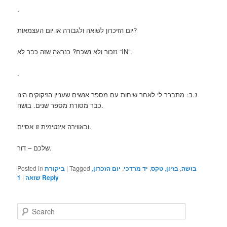
.
יום הזיכרון לשואה ולגבורה או יום העצמאות?
נזכור ולא נשכח? כנראה שזה כבר לא “IN”.
.
נ.ב
: מתברר לי לאחר שיחות עם מספר אנשים שעניין הזיקוקים הינו
כבר מסורת מספר שנים. בושה.
ובאווירה אינטימית זו אסיים.
שלכם – דור.
בושה
,
בזיון
,
טקס
,
יד מרדכי
,
יום הזכרון
,
Tagged
|
ביקורת
Posted in
Reply
שואה
|
1
S
e