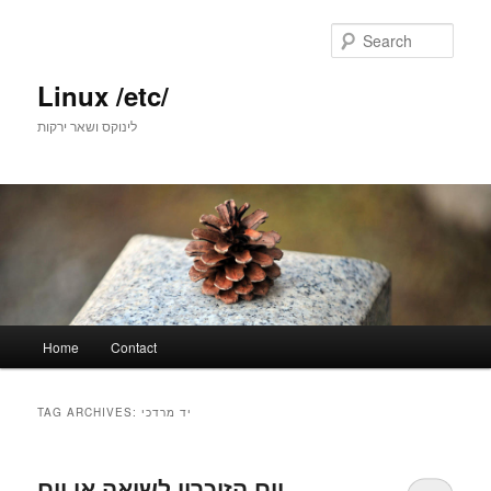
Skip
Skip
to
to
Sear
primary
secondary
content
content
Linux /etc/
לינוקס ושאר ירקות
Main
Home
Contact
menu
יד מרדכי
TAG ARCHIVES:
יום הזיכרון לשואה או יום