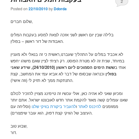
2
Posted on
22/10/2010
by
Ddorda
שלום חברים,
בלילה שבין יום ראשון לשני אזכה לצאת למסע בעקבות המלים
האבודות של דור ראשון – בפולין.
לא אכביד במלים על התהליך שעברנו,ראשית כי זה בנאלי ולא מעניין
במיוחד, שנית זה לא מטרת הפוסט. רק רציתי לציין שאם מישהו יחפש
אותי ב
ששת הימים הסמוכים ליום ראשון (24/10/2010), שידע שאני
בפולין
וכנראה שבסופו של דבר לא אביא עמי את המחשב, קצת
התנתקות ממך לא תזיק לי (וזה אישי!).
ומכיוון שאני לא אהיה כאן, אולי עכשיו זה טיימינג מצויין להזכיר לכולם
שאנו עומלים קשה מאוד להקמת אתר חדש לאובונטו ישראל. אתם יותר
ממוזמנים
להיכנס לאתר
ו
להעביר ביקורת בוויקי שלנו
(וסליחה עם
העיצוב של הוויקי קצת דפוק, הוא עובר שיפצורים).
שבוע טוב,
דור.