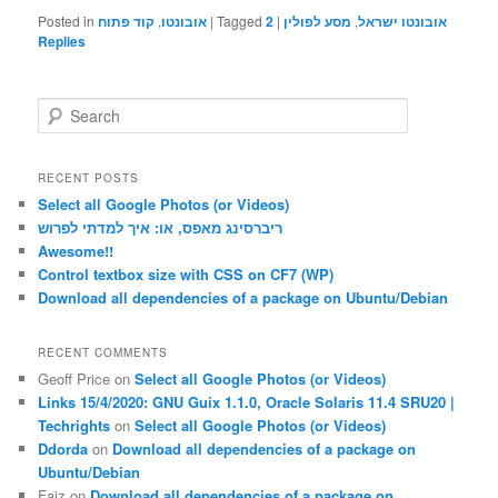
Posted in
קוד פתוח
,
אובונטו
|
Tagged
2
|
מסע לפולין
,
אובונטו ישראל
Replies
S
e
a
r
RECENT POSTS
c
Select all Google Photos (or Videos)
h
ריברסינג מאפס, או: איך למדתי לפרוש
Awesome!!
Control textbox size with CSS on CF7 (WP)
Download all dependencies of a package on Ubuntu/Debian
RECENT COMMENTS
Geoff Price
on
Select all Google Photos (or Videos)
Links 15/4/2020: GNU Guix 1.1.0, Oracle Solaris 11.4 SRU20 |
Techrights
on
Select all Google Photos (or Videos)
Ddorda
on
Download all dependencies of a package on
Ubuntu/Debian
Faiz
on
Download all dependencies of a package on