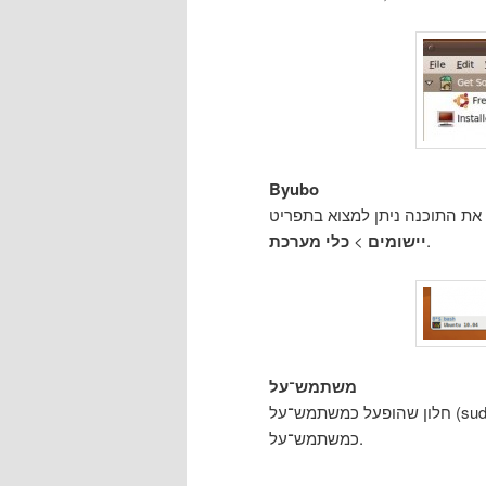
Byubo
 את התוכנה ניתן למצוא בתפריט
.
יישומים
>
כלי מערכת
משתמש־על
חלון שהופעל כמשתמש־על (sudo) יקבל תוספת נחמדה לכותרת שתצהיר כי התוכנה רצה
כמשתמש־על.