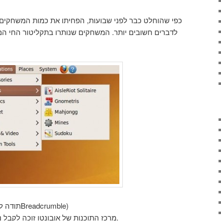
כפי שהוחלט כבר לפני שבועות, הפחיתו את כמות המשחקים ב
לדברים חשובים יותר. המשחקים שנותרו בתקליטור החי הם: 
(תודה לתומר על התרגום ל־Breadcrumble)
מרכז התוכנות של אובונטו זוכה לקבל נתיב ניווט חדש, יפה ומעוצב יותר.