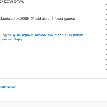
אעדכן אתכם גם בהמשך (אם יהיה משהו מעניין),
אובונטו 10.04
,
התקנה
,
מרכז התוכנות
,
משחקים
,
Byubo
Tagged
|
Reply
באובונטו
,
מ
flaticon.com