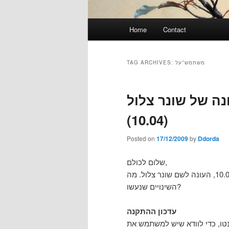
Main
Home
Contact
menu
משתמש־על
TAG ARCHIVES:
נה של שונר צלול
(10.04)
Posted on
17/12/2009
by
Ddorda
שלום לכולם,
לפני כמעט שבוע שוחררה האלפה הראשונה של אובונטו 10.04, העונה לשם שונר צלול. מה
השינויים שנעשו?
עדכון ההתקנה
טו, כדי לוודא שיש למשתמש את