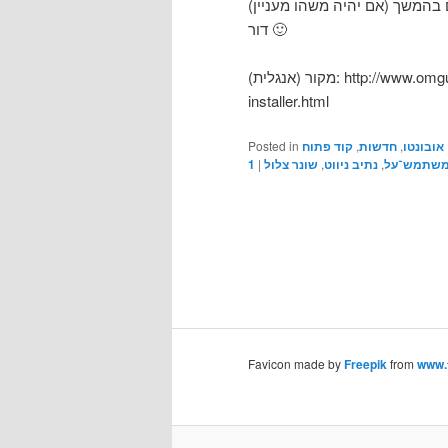
דור 🙂
מקור (אנגלית): http://www.omgubuntu.co.uk/2009/12/lucid-alpha-1-fewer-games-
installer.html
אובונטו
,
חדשות
,
קוד פתוח
Posted in
שתמש־על
,
נתיב ניווט
,
שונר צלול
|
1
Favicon made by
Freepik
from
www.