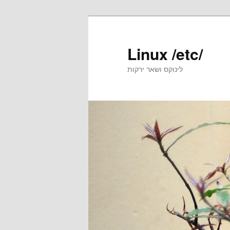
Skip
Skip
to
to
primary
secondary
Linux /etc/
content
content
לינוקס ושאר ירקות