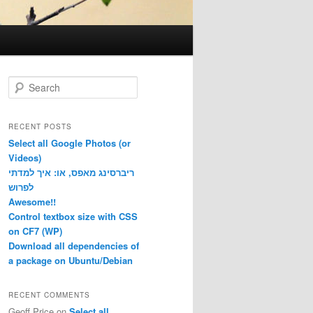
S
e
a
r
RECENT POSTS
c
Select all Google Photos (or
h
Videos)
ריברסינג מאפס, או: איך למדתי
לפרוש
Awesome!!
Control textbox size with CSS
on CF7 (WP)
Download all dependencies of
a package on Ubuntu/Debian
RECENT COMMENTS
Geoff Price
on
Select all