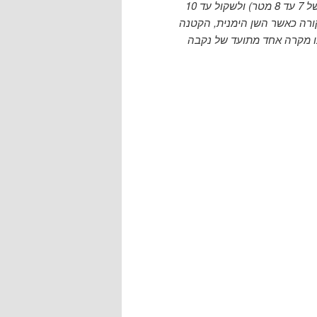
העליונה, החט עשוי להגיע לאורך של 3 מטר (לעומת אורך גוף של 7 עד 8 מטר) ולשקול עד 10
ני חטים, הדבר קורה כאשר השן הימנית, הקטנה
נו מקרה אחד מתועד של נקבה