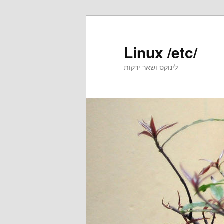
Skip
Skip
to
to
primary
secondary
Linux /etc/
content
content
לינוקס ושאר ירקות