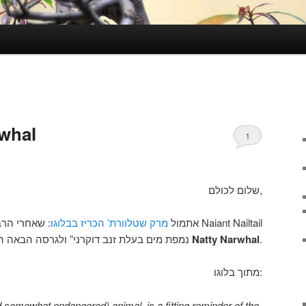
arwhal
1
שלום לכולם,
אתמול
מרק שטלוורת’ הכריז בבלוגו
Naiant Nailtail
“נמפת מים בעלת זנב דוקרני” ולגרסה הבאה הבאה (11.04) יקראו
Natty Narwhal
.
מתוך בלוגו:
 somewhat endangered) animal, is a fitting reminder of the