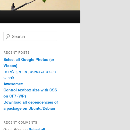
S
e
a
r
RECENT POSTS
c
Select all Google Photos (or
h
Videos)
ריברסינג מאפס, או: איך למדתי
לפרוש
Awesome!!
Control textbox size with CSS
on CF7 (WP)
Download all dependencies of
a package on Ubuntu/Debian
RECENT COMMENTS
Geoff Price
on
Select all