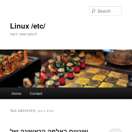
Skip
Skip
to
to
Sear
primary
secondary
content
content
Linux /etc/
לינוקס ושאר ירקות
Main
Home
Contact
menu
נתיב ניווט
TAG ARCHIVES:
שינויים באלפה הראשונה של