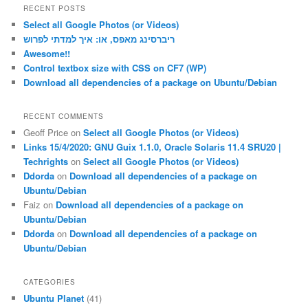
r
RECENT POSTS
c
Select all Google Photos (or Videos)
h
ריברסינג מאפס, או: איך למדתי לפרוש
Awesome!!
Control textbox size with CSS on CF7 (WP)
Download all dependencies of a package on Ubuntu/Debian
RECENT COMMENTS
Geoff Price
on
Select all Google Photos (or Videos)
Links 15/4/2020: GNU Guix 1.1.0, Oracle Solaris 11.4 SRU20 |
Techrights
on
Select all Google Photos (or Videos)
Ddorda
on
Download all dependencies of a package on
Ubuntu/Debian
Faiz
on
Download all dependencies of a package on
Ubuntu/Debian
Ddorda
on
Download all dependencies of a package on
Ubuntu/Debian
CATEGORIES
Ubuntu Planet
(41)