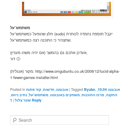
משתמש־על
חלון שהופעל כמשתמש־על (sudo) יקבל תוספת נחמדה לכותרת
שתצהיר כי התוכנה רצה כמשתמש־על.
אעדכן אתכם גם בהמשך (אם יהיה משהו מעניין),
דור 🙂
מקור (אנגלית): http://www.omgubuntu.co.uk/2009/12/lucid-alpha-
1-fewer-games-installer.html
אובונטו 10.04
,
,
Byubo
Tagged
|
אובונטו
,
חדשות
,
קוד פתוח
Posted in
התקנה
,
מרכז התוכנות
,
משחקים באובונטו
,
משתמש־על
,
נתיב ניווט
,
Reply
שונר צלול
|
1
S
e
a