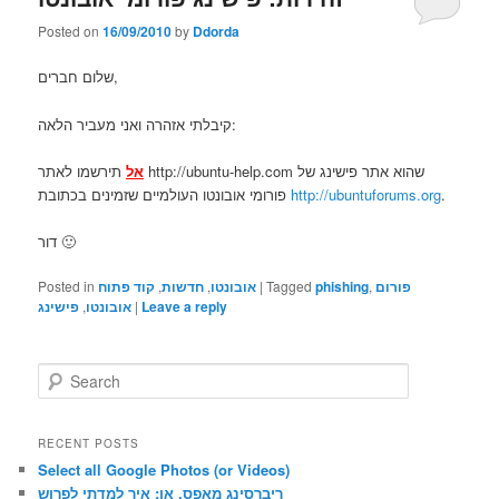
Posted on
16/09/2010
by
Ddorda
שלום חברים,
קיבלתי אזהרה ואני מעביר הלאה:
אל
תירשמו לאתר http://ubuntu-help.com שהוא אתר פישינג של
פורומי אובונטו העולמיים שזמינים בכתובת
http://ubuntuforums.org
.
דור 🙂
Posted in
קוד פתוח
,
חדשות
,
אובונטו
|
Tagged
phishing
,
פורום
פישינג
,
אובונטו
|
Leave a reply
S
e
a
r
RECENT POSTS
c
Select all Google Photos (or Videos)
h
ריברסינג מאפס, או: איך למדתי לפרוש