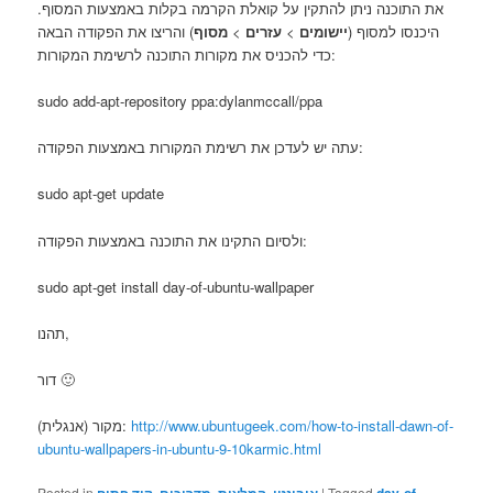
את התוכנה ניתן להתקין על קואלת הקרמה בקלות באמצעות המסוף.
) והריצו את הפקודה הבאה
מסוף
>
עזרים
>
יישומים
היכנסו למסוף (
כדי להכניס את מקורות התוכנה לרשימת המקורות:
sudo add-apt-repository ppa:dylanmccall/ppa
עתה יש לעדכן את רשימת המקורות באמצעות הפקודה:
sudo apt-get update
ולסיום התקינו את התוכנה באמצעות הפקודה:
sudo apt-get install day-of-ubuntu-wallpaper
תהנו,
דור 🙂
מקור (אנגלית):
http://www.ubuntugeek.com/how-to-install-dawn-of-
ubuntu-wallpapers-in-ubuntu-9-10karmic.html
Posted in
,
,
,
|
Tagged