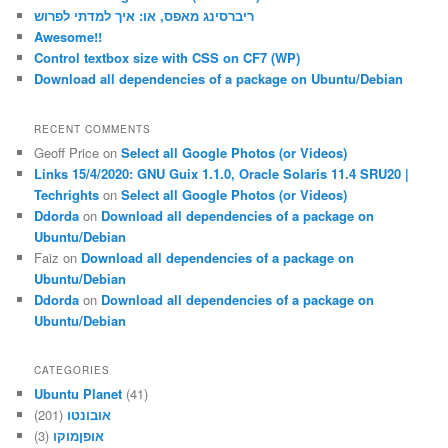
h
ריברסינג מאפס, או: איך למדתי לפרוש
Awesome!!
Control textbox size with CSS on CF7 (WP)
Download all dependencies of a package on Ubuntu/Debian
RECENT COMMENTS
Geoff Price
on
Select all Google Photos (or Videos)
Links 15/4/2020: GNU Guix 1.1.0, Oracle Solaris 11.4 SRU20 |
Techrights
on
Select all Google Photos (or Videos)
Ddorda
on
Download all dependencies of a package on
Ubuntu/Debian
Faiz
on
Download all dependencies of a package on
Ubuntu/Debian
Ddorda
on
Download all dependencies of a package on
Ubuntu/Debian
CATEGORIES
Ubuntu Planet
(41)
(201)
אובונטו
(3)
אופןמוקו