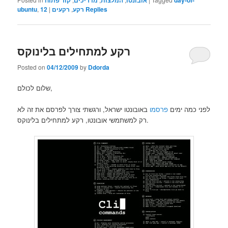
קוד פתוח
מדריכים
המלצות
אובונטו
day-of-
ubuntu
,
12
|
רקעים
,
רקע
Replies
רקע למתחילים בלינוקס
Posted on
04/12/2009
by
Ddorda
שלום לכולם,
לפני כמה ימים
פרסמו
באובונטו ישראל, ורגשתי צורך לפרסם את זה לא
רק למשתמשי אובונטו, רקע למתחילים בלינוקס.