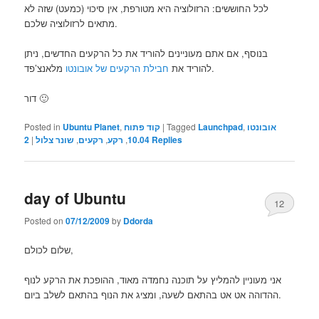
לכל החוששים: הרזולוציה היא מטורפת, אין סיכוי (כמעט) שזה לא
מתאים לרזולוציה שלכם.
בנוסף, אם אתם מעוניינים להוריד את כל הרקעים החדשים, ניתן
מלאנצ’פד.
להוריד את
חבילת הרקעים של אובונטו
דור 🙂
Posted in
Ubuntu Planet
,
קוד פתוח
|
Tagged
Launchpad
,
אובונטו
2
|
שונר צלול
,
רקעים
,
רקע
,
10.04
Replies
day of Ubuntu
12
Posted on
07/12/2009
by
Ddorda
שלום לכולם,
אני מעוניין להמליץ על תוכנה נחמדה מאוד, ההופכת את הרקע לנוף
ההדוהה אט אט בהתאם לשעה, ומציג את הנוף בהתאם לשלב ביום.