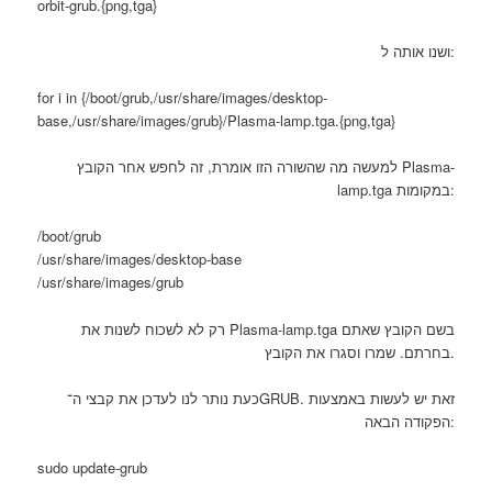
orbit-grub.{png,tga}
ושנו אותה ל:
for i in {/boot/grub,/usr/share/images/desktop-
base,/usr/share/images/grub}/Plasma-lamp.tga.{png,tga}
למעשה מה שהשורה הזו אומרת, זה לחפש אחר הקובץ Plasma-
lamp.tga במקומות:
/boot/grub
/usr/share/images/desktop-base
/usr/share/images/grub
רק לא לשכוח לשנות את Plasma-lamp.tga בשם הקובץ שאתם
בחרתם. שמרו וסגרו את הקובץ.
כעת נותר לנו לעדכן את קבצי ה־GRUB. זאת יש לעשות באמצעות
הפקודה הבאה:
sudo update-grub