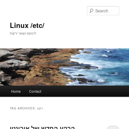
Skip
Skip
to
to
Sear
primary
secondary
content
content
Linux /etc/
לינוקס ושאר ירקות
Main
Home
Contact
menu
TAG ARCHIVES:
רקע
הרקע החדש של אובונטו