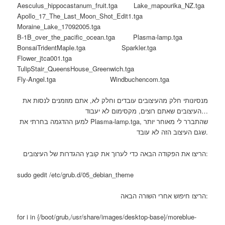
Aesculus_hippocastanum_fruit.tga Lake_mapourika_NZ.tga
Apollo_17_The_Last_Moon_Shot_Edit1.tga
Moraine_Lake_17092005.tga
B-1B_over_the_pacific_ocean.tga Plasma-lamp.tga
BonsaiTridentMaple.tga Sparkler.tga
Flower_jtca001.tga
TulipStair_QueensHouse_Greenwich.tga
Fly-Angel.tga Windbuchencom.tga
מנסיונותי חלק מהעיצובים עובדים וחלק לא, אתם מוזמנים לנסות את
העיצובים שאתם רוצים, מקסימום לא יעבוד…
למען ההדגמה בחרתי את Plasma-lamp.tga, שהתברר לי מאוחר יותר
שגם העיצוב הזה לא עובד.
הריצו את הפקודה הבאה כדי לערוך את קובץ ההגדרות של העיצובים:
sudo gedit /etc/grub.d/05_debian_theme
הריצו חיפוש אחרי השורה הבאה:
for i in {/boot/grub,/usr/share/images/desktop-base}/moreblue-