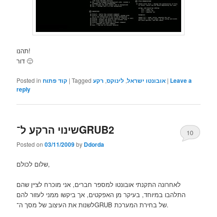
תהנו!
דור 🙂
Posted in
קוד פתוח
|
Tagged
רקע
,
לינוקס
,
אובונטו ישראל
|
Leave a
reply
שינוי הרקע ל־GRUB2
10
Posted on
03/11/2009
by
Ddorda
שלום לכולם,
לאחרונה התקנתי אובונטו למספר חברים, אני מוכרח לציין שהם
התלהבו במיוחד, בעיקר מן האפקטים, אך ביקשו ממני לעזור להם
לשנות את העיצוב של מסך ה־GRUB של בחירת המערכת.