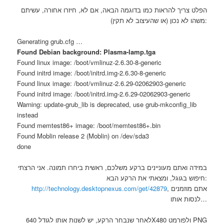
הפלט צריך להראות כמו בדוגמה הבאה, אם לא, חיזרו אחורה, עשיתם
משהו לא נכון (או שהעיצוב לא תקין):
Generating grub.cfg …
Found Debian background: Plasma-lamp.tga
Found linux image: /boot/vmlinuz-2.6.30-8-generic
Found initrd image: /boot/initrd.img-2.6.30-8-generic
Found linux image: /boot/vmlinuz-2.6.29-02062903-generic
Found initrd image: /boot/initrd.img-2.6.29-02062903-generic
Warning: update-grub_lib is deprecated, use grub-mkconfig_lib
instead
Found memtest86+ image: /boot/memtest86+.bin
Found Moblin release 2 (Moblin) on /dev/sda3
done
במידה ואתם מעוניינים ברקע משלכם, ראשית ביחרו תמונה. אני הרצתי
חיפוש בגוגל, ומצאתי את הרקע הבא:
http://technology.desktopnexus.com/get/42879
, אתם מוזמנים
לנסות אותו…
לאחר שנבחר הרקע, יש לשנות אותו לגודל 640X480 ולפורמט PNG