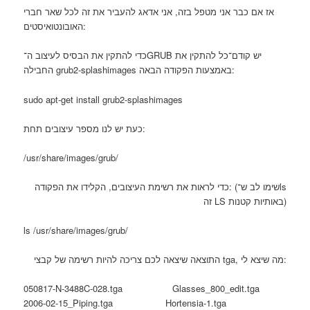
אז אם כבר אני מטפל בזה, אני אדאג להעביר את זה לכל שאר חברי
האובונטואיסטים:
כדי להתקין את הבסיס לעיצוב ה־GRUB יש קודם־כל להתקין את
החבילה grub2-splashimages באמצעות הפקודה הבאה:
sudo apt-get install grub2-splashimages
כעת יש לנו מספר עיצובים תחת:
/usr/share/images/grub/
כדי לראות את רשימת העיצובים, הקלידו את הפקודה: (שימו לב ש־ls
זה LS באותיות קטנות)
ls /usr/share/images/grub/
התוצאה שיצאה לכם צריכה להיות רשימה של קבצי tga, מה שיצא לי:
050817-N-3488C-028.tga Glasses_800_edit.tga
2006-02-15_Piping.tga Hortensia-1.tga