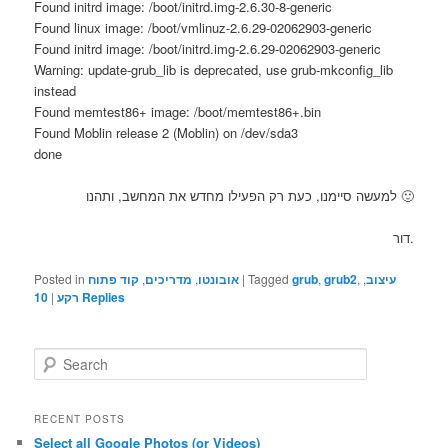
Found initrd image: /boot/initrd.img-2.6.30-8-generic
Found linux image: /boot/vmlinuz-2.6.29-02062903-generic
Found initrd image: /boot/initrd.img-2.6.29-02062903-generic
Warning: update-grub_lib is deprecated, use grub-mkconfig_lib
instead
Found memtest86+ image: /boot/memtest86+.bin
Found Moblin release 2 (Moblin) on /dev/sda3
done
למעשה סיימנו, כעת רק הפעילו מחדש את המחשב, ותהנו 🙂
דור.
Posted in
קוד פתוח
,
מדריכים
,
אובונטו
|
Tagged
grub
,
grub2
,
,
עיצוב
10
|
רקע
Replies
S
e
a
r
RECENT POSTS
c
Select all Google Photos (or Videos)