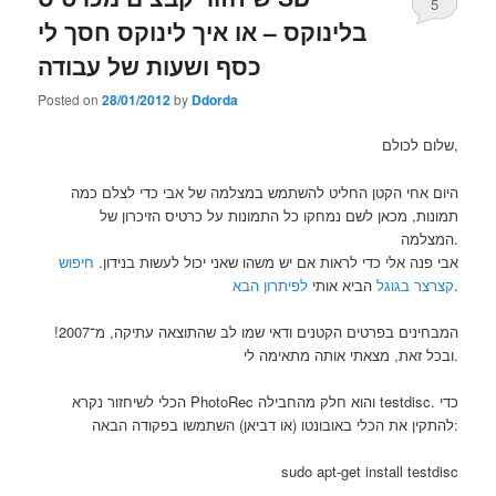
5
בלינוקס – או איך לינוקס חסך לי
כסף ושעות של עבודה
Posted on
28/01/2012
by
Ddorda
שלום לכולם,
היום אחי הקטן החליט להשתמש במצלמה של אבי כדי לצלם כמה
תמונות, מכאן לשם נמחקו כל התמונות על כרטיס הזיכרון של
המצלמה.
אבי פנה אלי כדי לראות אם יש משהו שאני יכול לעשות בנידון.
חיפוש
.
קצרצר בגוגל
הביא אותי
לפיתרון הבא
המבחינים בפרטים הקטנים ודאי שמו לב שהתוצאה עתיקה, מ־2007!
ובכל זאת, מצאתי אותה מתאימה לי.
הכלי לשיחזור נקרא PhotoRec והוא חלק מהחבילה testdisc. כדי
להתקין את הכלי באובונטו (או דביאן) השתמשו בפקודה הבאה:
sudo apt-get install testdisc