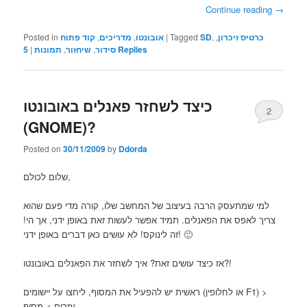
Continue reading
→
כרטיס זיכרון
,
,
SD
Tagged
|
אובונטו
,
מדריכים
,
קוד פתוח
Posted in
Replies
סידור
,
שיחזור
,
תמונות
|
5
כיצד לשחזר פאנלים באובונטו
2
(GNOME)?
Posted on
30/11/2009
by
Ddorda
שלום לכולם,
למי שמתעסק הרבה בעיצוב של המחשב שלו, קורה מדי פעם שהוא
צריך לאפס את הפאנלים. תמיד אפשר לעשות זאת באופן ידני, אך הי!
זה לינוקס! לא עושים כאן דברים באופן ידני! 🙂
אז כיצד עושים זאת? איך לשחזר את הפאנלים באובונטו?!
ראשית יש להפעיל את המסוף, ליחצו על יישומים (או לחלופין F1) >
עזרים > מסוף.