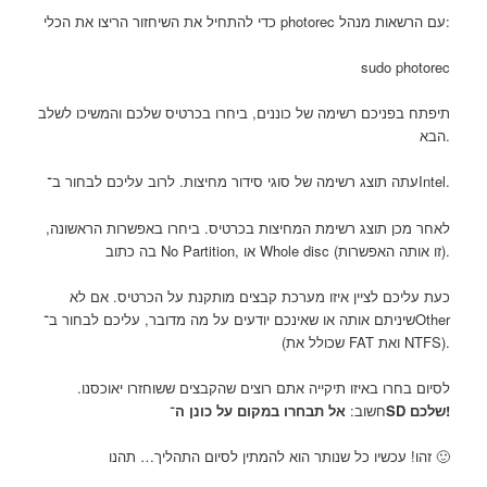
כדי להתחיל את השיחזור הריצו את הכלי photorec עם הרשאות מנהל:
sudo photorec
תיפתח בפניכם רשימה של כוננים, ביחרו בכרטיס שלכם והמשיכו לשלב
הבא.
עתה תוצג רשימה של סוגי סידור מחיצות. לרוב עליכם לבחור ב־Intel.
לאחר מכן תוצג רשימת המחיצות בכרטיס. ביחרו באפשרות הראשונה,
בה כתוב No Partition, או Whole disc (זו אותה האפשרות).
כעת עליכם לציין איזו מערכת קבצים מותקנת על הכרטיס. אם לא
שיניתם אותה או שאינכם יודעים על מה מדובר, עליכם לבחור ב־Other
(שכולל את FAT ואת NTFS).
לסיום בחרו באיזו תיקייה אתם רוצים שהקבצים ששוחזרו יאוכסנו.
אל תבחרו במקום על כונן ה־SD שלכם!
חשוב:
זהו! עכשיו כל שנותר הוא להמתין לסיום התהליך… תהנו 🙂