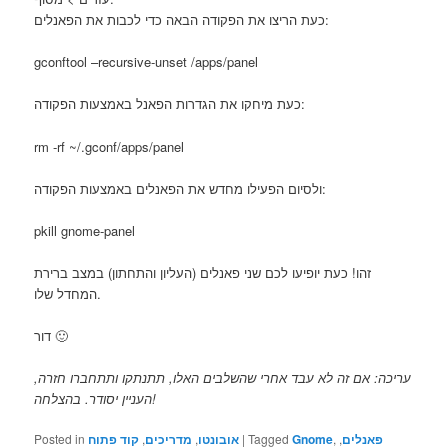
כעת הריצו את הפקודה הבאה כדי לכבות את הפאנלים:
gconftool –recursive-unset /apps/panel
כעת מיחקו את הגדרות הפאנל באמצעות הפקודה:
rm -rf ~/.gconf/apps/panel
ולסיום הפעילו מחדש את הפאנלים באמצעות הפקודה:
pkill gnome-panel
זהו! כעת יופיעו לכם שני פאנלים (העליון והתחתון) במצב ברירת
המחדל שלו.
דור 🙂
עריכה: אם זה לא עבד אחרי שהשלבים האלו, תתנתקו ותתחברו חזרה,
העניין יסודר. בהצלחה!
פאנלים
,
,
Gnome
Tagged
|
אובונטו
,
מדריכים
,
קוד פתוח
Posted in