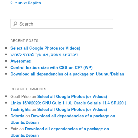
Replies
שיחזור
|
2
S
e
a
r
RECENT POSTS
c
Select all Google Photos (or Videos)
h
ריברסינג מאפס, או: איך למדתי לפרוש
Awesome!!
Control textbox size with CSS on CF7 (WP)
Download all dependencies of a package on Ubuntu/Debian
RECENT COMMENTS
Geoff Price
on
Select all Google Photos (or Videos)
Links 15/4/2020: GNU Guix 1.1.0, Oracle Solaris 11.4 SRU20 |
Techrights
on
Select all Google Photos (or Videos)
Ddorda
on
Download all dependencies of a package on
Ubuntu/Debian
Faiz
on
Download all dependencies of a package on
Ubuntu/Debian